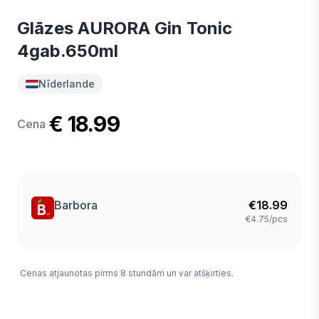
Glāzes AURORA Gin Tonic
4gab.650ml
Nīderlande
€ 18.99
Cena
Barbora
€
18.99
€4.75/pcs
Cenas atjaunotas pirms 8 stundām un var atšķirties.