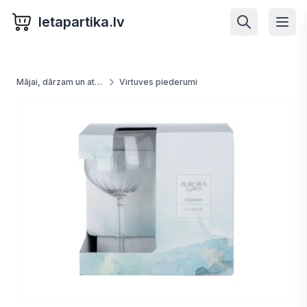
letapartika.lv
Mājai, dārzam un atpūtai
Virtuves piederumi