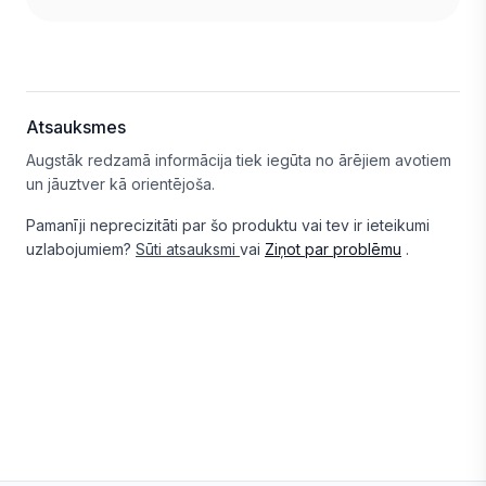
Atsauksmes
Augstāk redzamā informācija tiek iegūta no ārējiem avotiem
un jāuztver kā orientējoša.
Pamanīji neprecizitāti par šo produktu vai tev ir ieteikumi
uzlabojumiem?
Sūti atsauksmi
vai
Ziņot par problēmu
.