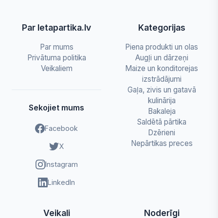
Par letapartika.lv
Kategorijas
Par mums
Piena produkti un olas
Privātuma politika
Augļi un dārzeņi
Veikaliem
Maize un konditorejas
izstrādājumi
Gaļa, zivis un gatavā
kulinārija
Sekojiet mums
Bakaleja
Saldētā pārtika
Facebook
Dzērieni
Nepārtikas preces
X
Instagram
LinkedIn
Veikali
Noderīgi