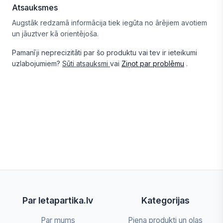
Atsauksmes
Augstāk redzamā informācija tiek iegūta no ārējiem avotiem
un jāuztver kā orientējoša.
Pamanīji neprecizitāti par šo produktu vai tev ir ieteikumi
uzlabojumiem?
Sūti atsauksmi
vai
Ziņot par problēmu
.
Par letapartika.lv
Kategorijas
Par mums
Piena produkti un olas