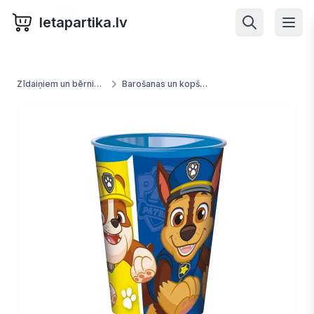
letapartika.lv
Zīdaiņiem un bērniem
Barošanas un kopšanas piederumi