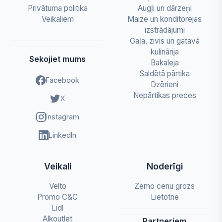
Privātuma politika
Augļi un dārzeņi
Veikaliem
Maize un konditorejas
izstrādājumi
Gaļa, zivis un gatavā
kulinārija
Sekojiet mums
Bakaleja
Saldētā pārtika
Facebook
Dzērieni
Nepārtikas preces
X
Instagram
LinkedIn
Veikali
Noderīgi
Velto
Zemo cenu grozs
Promo C&C
Lietotne
Lidl
Alkoutlet
Partneriem