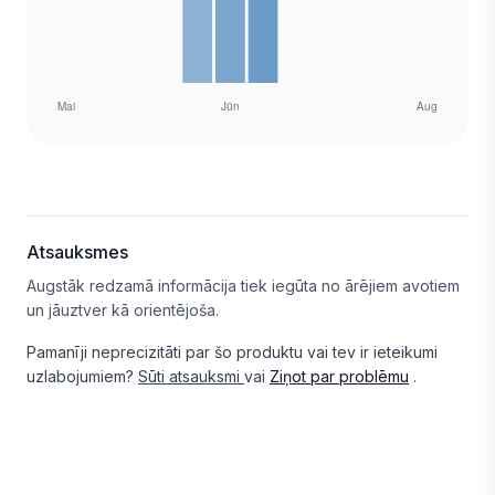
Atsauksmes
Augstāk redzamā informācija tiek iegūta no ārējiem avotiem
un jāuztver kā orientējoša.
Pamanīji neprecizitāti par šo produktu vai tev ir ieteikumi
uzlabojumiem?
Sūti atsauksmi
vai
Ziņot par problēmu
.