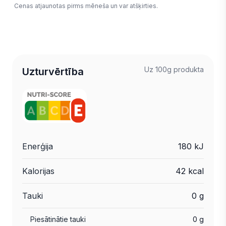
Cenas atjaunotas pirms mēneša un var atšķirties.
Uz 100g produkta
Uzturvērtība
Enerģija
180 kJ
Kalorijas
42 kcal
Tauki
0 g
Piesātinātie tauki
0 g