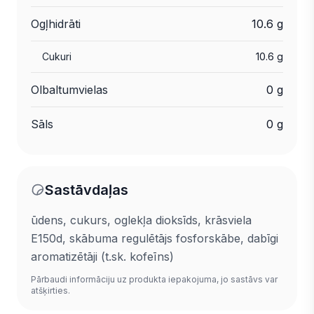
Ogļhidrāti
10.6 g
Cukuri
10.6 g
Olbaltumvielas
0 g
Sāls
0 g
Sastāvdaļas
ūdens, cukurs, oglekļa dioksīds, krāsviela
E150d, skābuma regulētājs fosforskābe, dabīgi
aromatizētāji (t.sk. kofeīns)
Pārbaudi informāciju uz produkta iepakojuma, jo sastāvs var
atšķirties.