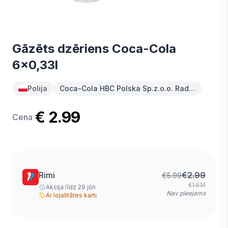
Gāzēts dzēriens Coca-Cola
6x0,33l
Polija
Coca-Cola HBC Polska Sp.z.o.o. Rad…
€ 2.99
Cena
Rimi
€
2.99
€
5.99
€1.51/l
Akcija līdz 29 jūn.
Nav pieejams
Ar lojalitātes karti