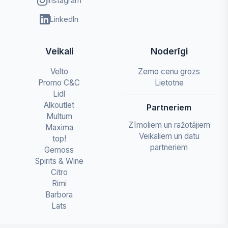
Instagram
LinkedIn
Veikali
Noderīgi
Velto
Zemo cenu grozs
Promo C&C
Lietotne
Lidl
Alkoutlet
Partneriem
Multum
Zīmoliem un ražotājiem
Maxima
Veikaliem un datu
top!
partneriem
Gemoss
Spirits & Wine
Citro
Rimi
Barbora
Lats