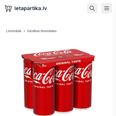
letapartika.lv
Limonāde
Gāzētas limonādes