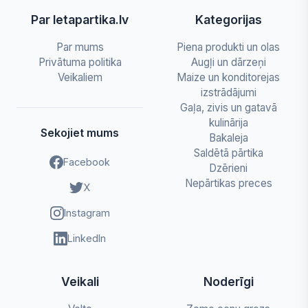
Par letapartika.lv
Kategorijas
Par mums
Piena produkti un olas
Privātuma politika
Augļi un dārzeņi
Veikaliem
Maize un konditorejas
izstrādājumi
Gaļa, zivis un gatavā
kulinārija
Sekojiet mums
Bakaleja
Saldētā pārtika
Facebook
Dzērieni
Nepārtikas preces
X
Instagram
LinkedIn
Veikali
Noderīgi