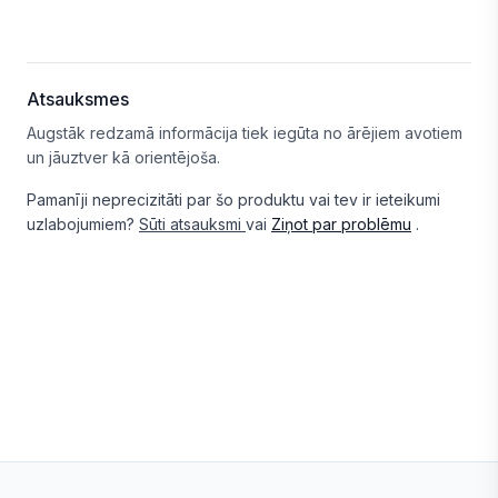
Atsauksmes
Augstāk redzamā informācija tiek iegūta no ārējiem avotiem
un jāuztver kā orientējoša.
Pamanīji neprecizitāti par šo produktu vai tev ir ieteikumi
uzlabojumiem?
Sūti atsauksmi
vai
Ziņot par problēmu
.