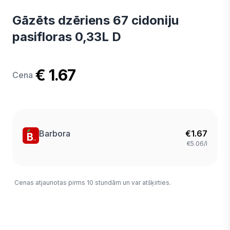
Gāzēts dzēriens 67 cidoniju
pasifloras 0,33L D
€ 1.67
Cena
Barbora
€
1.67
€5.06/l
Cenas atjaunotas pirms 10 stundām un var atšķirties.