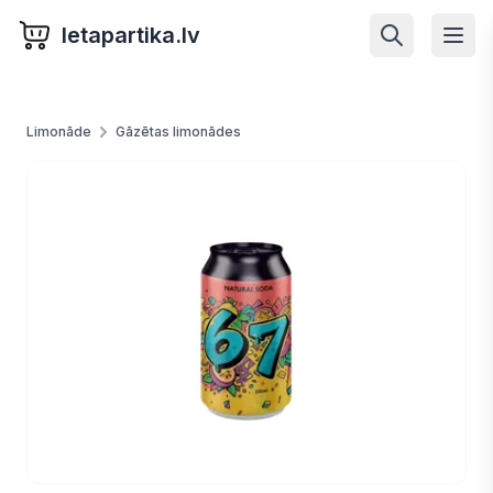
letapartika.lv
Limonāde
Gāzētas limonādes