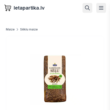
letapartika.lv
Maize
Sēklu maize