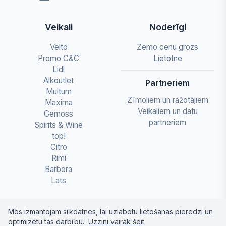
Veikali
Noderīgi
Velto
Zemo cenu grozs
Promo C&C
Lietotne
Lidl
Alkoutlet
Partneriem
Multum
Zīmoliem un ražotājiem
Maxima
Veikaliem un datu
Gemoss
partneriem
Spirits & Wine
top!
Citro
Rimi
Barbora
Lats
Mēs izmantojam sīkdatnes, lai uzlabotu lietošanas pieredzi un
optimizētu tās darbību.
Uzzini vairāk šeit
.