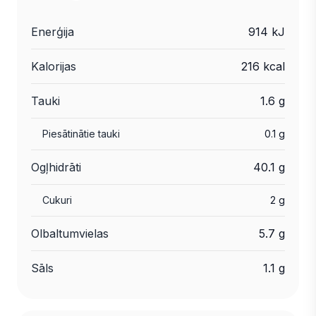
Enerģija
914 kJ
Kalorijas
216 kcal
Tauki
1.6 g
Piesātinātie tauki
0.1 g
Ogļhidrāti
40.1 g
Cukuri
2 g
Olbaltumvielas
5.7 g
Sāls
1.1 g