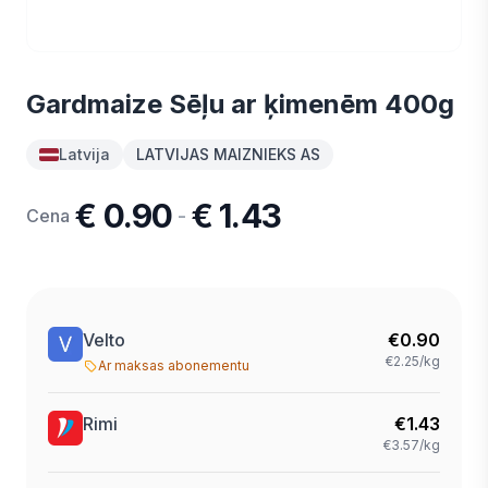
Gardmaize Sēļu ar ķimenēm 400g
Latvija
LATVIJAS MAIZNIEKS AS
€ 0.90
€ 1.43
-
Cena
Velto
€
0.90
€2.25/kg
Ar maksas abonementu
Rimi
€
1.43
€3.57/kg