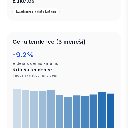
Etiķetes
Izcelsmes valsts Latvija
Cenu tendence (3 mēneši)
-9.2%
Vidējais cenas kritums
Krītoša tendence
Tirgus svārstīgums: vidējs