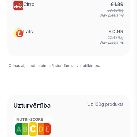
Citro
€
1.39
€3.48/kg
Nav pieejams
Lats
€
0.99
€2.48/kg
Nav pieejams
Cenas atjaunotas pirms 5 stundām un var atšķirties.
Uz 100g produkta
Uzturvērtība