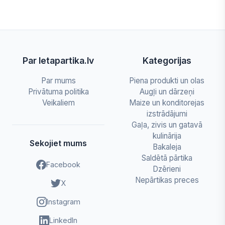
Par letapartika.lv
Kategorijas
Par mums
Piena produkti un olas
Privātuma politika
Augļi un dārzeņi
Veikaliem
Maize un konditorejas
izstrādājumi
Gaļa, zivis un gatavā
kulinārija
Sekojiet mums
Bakaleja
Saldētā pārtika
Facebook
Dzērieni
Nepārtikas preces
X
Instagram
LinkedIn