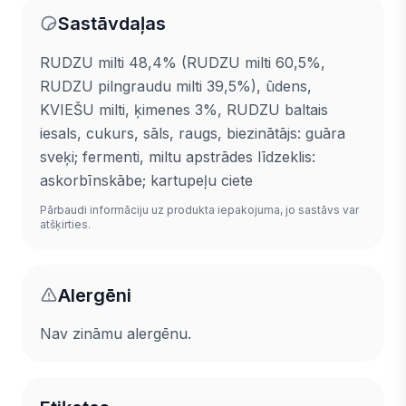
Sastāvdaļas
RUDZU milti 48,4% (RUDZU milti 60,5%,
RUDZU pilngraudu milti 39,5%), ūdens,
KVIEŠU milti, ķimenes 3%, RUDZU baltais
iesals, cukurs, sāls, raugs, biezinātājs: guāra
sveķi; fermenti, miltu apstrādes līdzeklis:
askorbīnskābe; kartupeļu ciete
Pārbaudi informāciju uz produkta iepakojuma, jo sastāvs var
atšķirties.
Alergēni
Nav zināmu alergēnu.