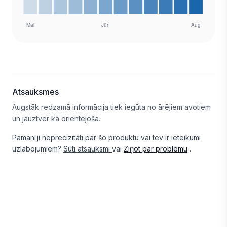
Atsauksmes
Augstāk redzamā informācija tiek iegūta no ārējiem avotiem
un jāuztver kā orientējoša.
Pamanīji neprecizitāti par šo produktu vai tev ir ieteikumi
uzlabojumiem?
Sūti atsauksmi
vai
Ziņot par problēmu
.