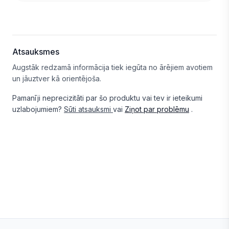
Atsauksmes
Augstāk redzamā informācija tiek iegūta no ārējiem avotiem
un jāuztver kā orientējoša.
Pamanīji neprecizitāti par šo produktu vai tev ir ieteikumi
uzlabojumiem?
Sūti atsauksmi
vai
Ziņot par problēmu
.