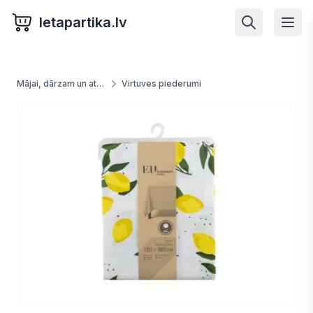
letapartika.lv
Mājai, dārzam un atpūtai
Virtuves piederumi