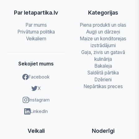
Par letapartika.lv
Kategorijas
Par mums
Piena produkti un olas
Privātuma politika
Augļi un dārzeņi
Veikaliem
Maize un konditorejas
izstrādājumi
Gaļa, zivis un gatavā
kulinārija
Sekojiet mums
Bakaleja
Saldētā pārtika
Facebook
Dzērieni
Nepārtikas preces
X
Instagram
LinkedIn
Veikali
Noderīgi