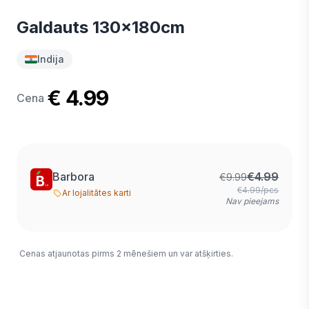
Galdauts 130x180cm
Indija
€ 4.99
Cena
Barbora
€
4.99
€
9.99
€4.99/pcs
Ar lojalitātes karti
Nav pieejams
Cenas atjaunotas pirms 2 mēnešiem un var atšķirties.