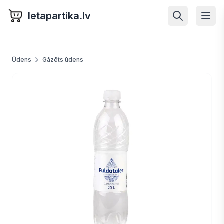
letapartika.lv
Ūdens
Gāzēts ūdens