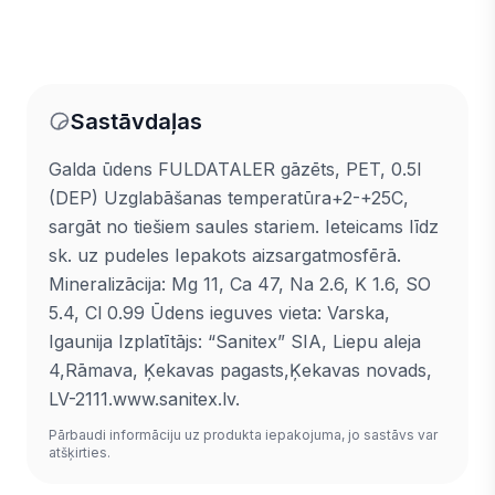
Sastāvdaļas
Galda ūdens FULDATALER gāzēts, PET, 0.5l
(DEP) Uzglabāšanas temperatūra+2-+25C,
sargāt no tiešiem saules stariem. Ieteicams līdz
sk. uz pudeles Iepakots aizsargatmosfērā.
Mineralizācija: Mg 11, Ca 47, Na 2.6, K 1.6, SO
5.4, Cl 0.99 Ūdens ieguves vieta: Varska,
Igaunija Izplatītājs: “Sanitex” SIA, Liepu aleja
4,Rāmava, Ķekavas pagasts,Ķekavas novads,
LV-2111.www.sanitex.lv.
Pārbaudi informāciju uz produkta iepakojuma, jo sastāvs var
atšķirties.