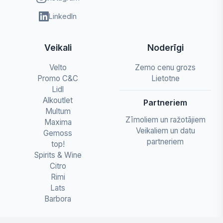
LinkedIn
Veikali
Noderīgi
Velto
Zemo cenu grozs
Promo C&C
Lietotne
Lidl
Alkoutlet
Partneriem
Multum
Zīmoliem un ražotājiem
Maxima
Veikaliem un datu
Gemoss
partneriem
top!
Spirits & Wine
Citro
Rimi
Lats
Barbora