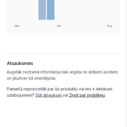
Atsauksmes
Augstāk redzamā informācija tiek iegūta no ārējiem avotiem
un jāuztver kā orientējoša.
Pamanīji neprecizitāti par šo produktu vai tev ir ieteikumi
uzlabojumiem?
Sūti atsauksmi
vai
Ziņot par problēmu
.