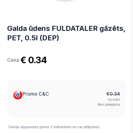
Galda ūdens FULDATALER gāzēts,
PET, 0.5l (DEP)
€ 0.34
Cena
Promo C&C
€
0.34
€0.68/l
Nav pieejams
Cenas atjaunotas pirms 2 mēnešiem un var atšķirties.