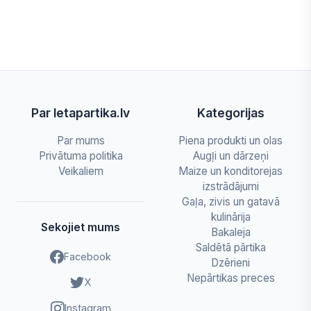
Par letapartika.lv
Kategorijas
Par mums
Piena produkti un olas
Privātuma politika
Augļi un dārzeņi
Veikaliem
Maize un konditorejas
izstrādājumi
Gaļa, zivis un gatavā
kulinārija
Sekojiet mums
Bakaleja
Saldētā pārtika
Facebook
Dzērieni
Nepārtikas preces
X
Instagram