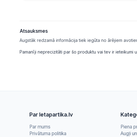
Atsauksmes
Augstāk redzamā informācija tiek iegūta no ārējiem avotie
Pamanīji neprecizitāti par šo produktu vai tev ir ieteikum
Par letapartika.lv
Katego
Par mums
Piena p
Privātuma politika
Augļi u