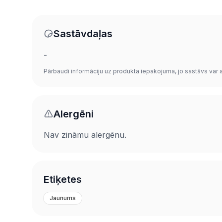
Sastāvdaļas
-
Pārbaudi informāciju uz produkta iepakojuma, jo sastāvs var at
Alergēni
Nav zināmu alergēnu.
Etiķetes
Jaunums