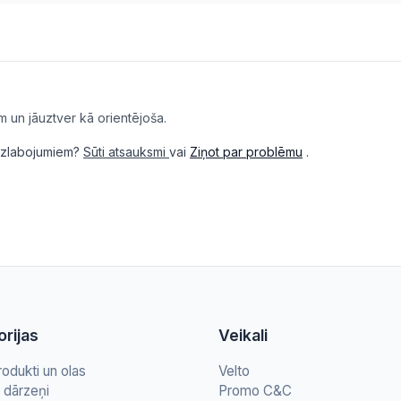
m un jāuztver kā orientējoša.
i uzlabojumiem?
Sūti atsauksmi
vai
Ziņot par problēmu
.
rijas
Veikali
rodukti un olas
Velto
n dārzeņi
Promo C&C