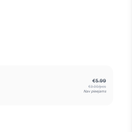
€
5.99
€3.00/pcs
Nav pieejams