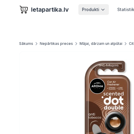
letapartika.lv
Produkti
Statisti
Sākums
Nepārtikas preces
Mājai, dārzam un atpūtai
Ci