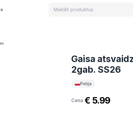
ka
tas
Gaisa atsvaid
2gab. SS26
Polija
€ 5.99
Cena