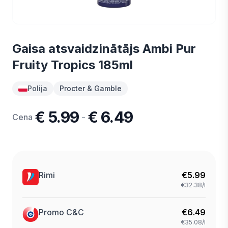
Gaisa atsvaidzinātājs Ambi Pur
Fruity Tropics 185ml
Polija
Procter & Gamble
€ 5.99
€ 6.49
-
Cena
Rimi
€
5.99
€32.38/l
Promo C&C
€
6.49
€35.08/l