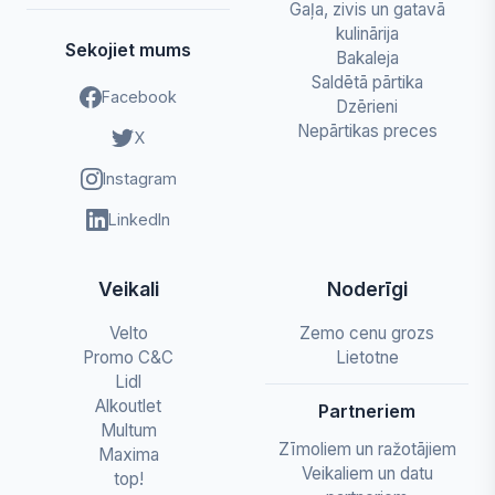
Gaļa, zivis un gatavā
kulinārija
Sekojiet mums
Bakaleja
Saldētā pārtika
Facebook
Dzērieni
Nepārtikas preces
X
Instagram
LinkedIn
Veikali
Noderīgi
Velto
Zemo cenu grozs
Promo C&C
Lietotne
Lidl
Alkoutlet
Partneriem
Multum
Zīmoliem un ražotājiem
Maxima
Veikaliem un datu
top!