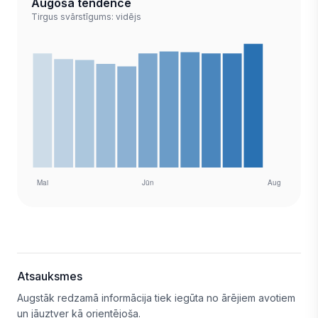
Augoša tendence
Tirgus svārstīgums: vidējs
Atsauksmes
Augstāk redzamā informācija tiek iegūta no ārējiem avotiem
un jāuztver kā orientējoša.