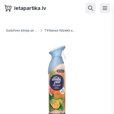
letapartika.lv
Sadzīves ķīmija un preces
Tīrīšanas līdzekļi un piederumi