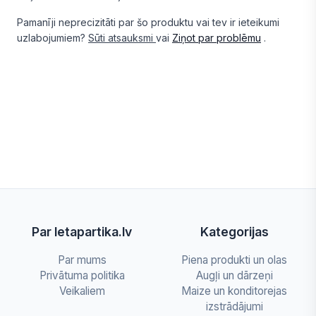
Pamanīji neprecizitāti par šo produktu vai tev ir ieteikumi
uzlabojumiem?
Sūti atsauksmi
vai
Ziņot par problēmu
.
Par letapartika.lv
Kategorijas
Par mums
Piena produkti un olas
Privātuma politika
Augļi un dārzeņi
Veikaliem
Maize un konditorejas
izstrādājumi