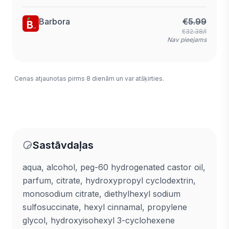
Barbora
€
5.99
€32.38/l
Nav pieejams
Cenas atjaunotas pirms 8 dienām un var atšķirties.
Sastāvdaļas
aqua, alcohol, peg-60 hydrogenated castor oil,
parfum, citrate, hydroxypropyl cyclodextrin,
monosodium citrate, diethylhexyl sodium
sulfosuccinate, hexyl cinnamal, propylene
glycol, hydroxyisohexyl 3-cyclohexene