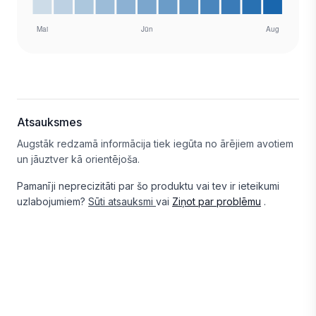
Atsauksmes
Augstāk redzamā informācija tiek iegūta no ārējiem avotiem
un jāuztver kā orientējoša.
Pamanīji neprecizitāti par šo produktu vai tev ir ieteikumi
uzlabojumiem?
Sūti atsauksmi
vai
Ziņot par problēmu
.