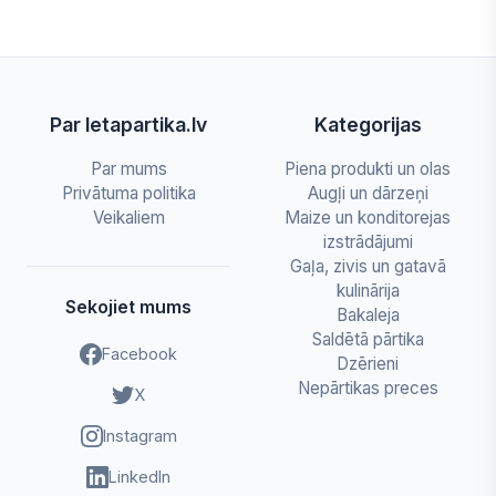
Par letapartika.lv
Kategorijas
Par mums
Piena produkti un olas
Privātuma politika
Augļi un dārzeņi
Veikaliem
Maize un konditorejas
izstrādājumi
Gaļa, zivis un gatavā
kulinārija
Sekojiet mums
Bakaleja
Saldētā pārtika
Facebook
Dzērieni
Nepārtikas preces
X
Instagram
LinkedIn