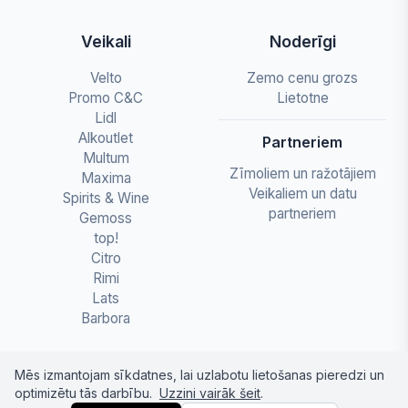
Veikali
Noderīgi
Velto
Zemo cenu grozs
Promo C&C
Lietotne
Lidl
Alkoutlet
Partneriem
Multum
Zīmoliem un ražotājiem
Maxima
Veikaliem un datu
Spirits & Wine
partneriem
Gemoss
top!
Citro
Rimi
Lats
Barbora
Mēs izmantojam sīkdatnes, lai uzlabotu lietošanas pieredzi un
optimizētu tās darbību.
Uzzini vairāk šeit
.