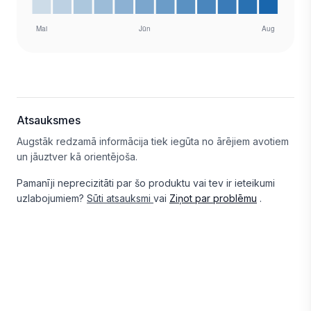
Atsauksmes
Augstāk redzamā informācija tiek iegūta no ārējiem avotiem
un jāuztver kā orientējoša.
Pamanīji neprecizitāti par šo produktu vai tev ir ieteikumi
uzlabojumiem?
Sūti atsauksmi
vai
Ziņot par problēmu
.