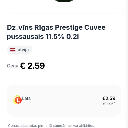
Dz.vīns Rīgas Prestige Cuvee
pussausais 11.5% 0.2l
Latvija
€ 2.59
Cena
Lats
€
2.59
€12.95/l
Cenas atjaunotas pirms 13 stundām un var atšķirties.