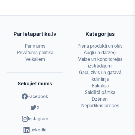
Par letapartika.lv
Kategorijas
Par mums
Piena produkti un olas
Privātuma politika
Augļi un dārzeņi
Veikaliem
Maize un konditorejas
izstrādājumi
Gaļa, zivis un gatavā
kulinārija
Sekojiet mums
Bakaleja
Saldētā pārtika
Facebook
Dzērieni
Nepārtikas preces
X
Instagram
LinkedIn