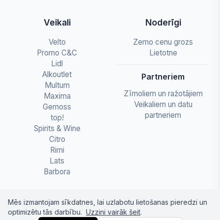
Veikali
Noderīgi
Velto
Zemo cenu grozs
Promo C&C
Lietotne
Lidl
Alkoutlet
Partneriem
Multum
Zīmoliem un ražotājiem
Maxima
Veikaliem un datu
Gemoss
partneriem
top!
Spirits & Wine
Citro
Rimi
Lats
Barbora
Mēs izmantojam sīkdatnes, lai uzlabotu lietošanas pieredzi un
optimizētu tās darbību.
Uzzini vairāk šeit
.