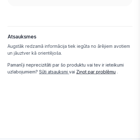
Atsauksmes
Augstāk redzamā informācija tiek iegūta no ārējiem avotiem
un jāuztver kā orientējoša.
Pamanīji neprecizitāti par šo produktu vai tev ir ieteikumi
uzlabojumiem?
Sūti atsauksmi
vai
Ziņot par problēmu
.