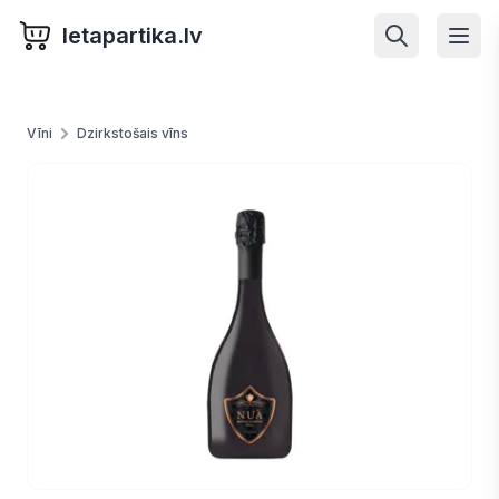
letapartika.lv
Vīni
Dzirkstošais vīns