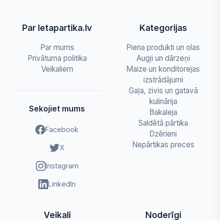
Par letapartika.lv
Kategorijas
Par mums
Piena produkti un olas
Privātuma politika
Augļi un dārzeņi
Veikaliem
Maize un konditorejas
izstrādājumi
Gaļa, zivis un gatavā
kulinārija
Sekojiet mums
Bakaleja
Saldētā pārtika
Facebook
Dzērieni
Nepārtikas preces
X
Instagram
LinkedIn
Veikali
Noderīgi