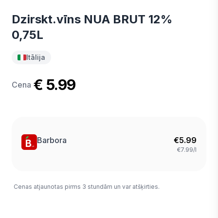
Dzirskt.vīns NUA BRUT 12%
0,75L
Itālija
€ 5.99
Cena
Barbora
€
5.99
€7.99/l
Cenas atjaunotas pirms 3 stundām un var atšķirties.