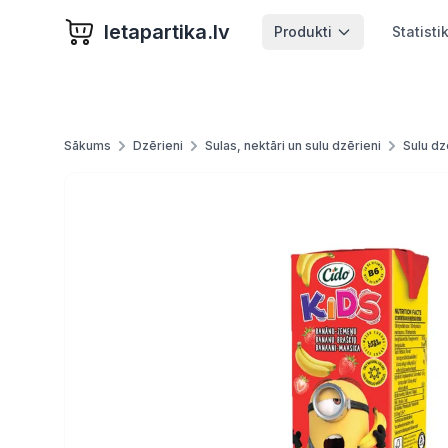
letapartika.lv
Produkti
Statisti
Sākums
Dzērieni
Sulas, nektāri un sulu dzērieni
Sulu dz