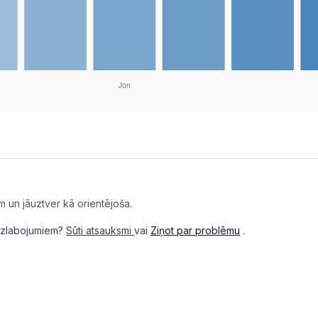
m un jāuztver kā orientējoša.
i uzlabojumiem?
Sūti atsauksmi
vai
Ziņot par problēmu
.