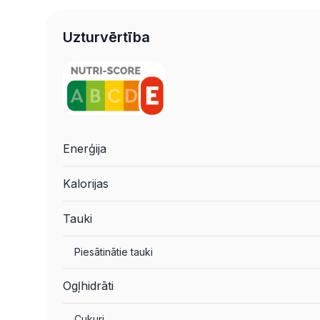
Uzturvērtība
Enerģija
Kalorijas
Tauki
Piesātinātie tauki
Ogļhidrāti
Cukuri