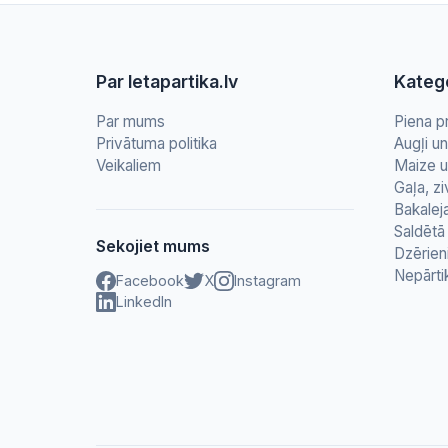
Par letapartika.lv
Katego
Par mums
Piena p
Privātuma politika
Augļi u
Veikaliem
Maize u
Gaļa, zi
Bakalej
Saldētā 
Sekojiet mums
Dzērien
Nepārti
Facebook
X
Instagram
LinkedIn