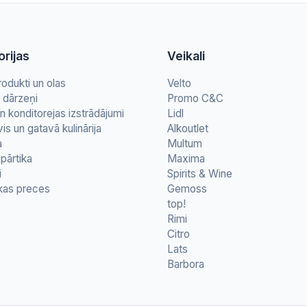
rijas
Veikali
rodukti un olas
Velto
n dārzeņi
Promo C&C
n konditorejas izstrādājumi
Lidl
vis un gatavā kulinārija
Alkoutlet
a
Multum
pārtika
Maxima
i
Spirits & Wine
kas preces
Gemoss
top!
Rimi
Citro
Lats
Barbora