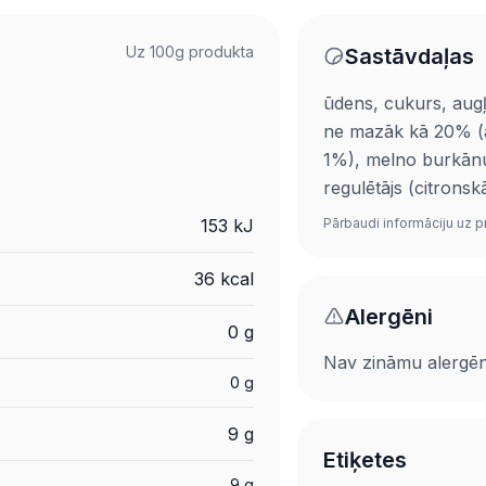
Uz 100g produkta
Sastāvdaļas
ūdens, cukurs, aug
ne mazāk kā 20% (
1%), melno burkānu
regulētājs (citronsk
Pārbaudi informāciju uz p
153 kJ
36 kcal
Alergēni
0 g
Nav zināmu alergē
0 g
9 g
Etiķetes
9 g