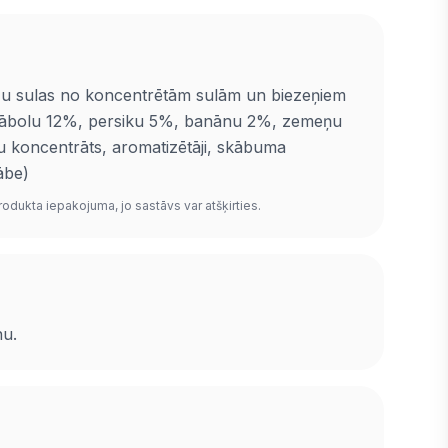
ļu sulas no koncentrētām sulām un biezeņiem
ābolu 12%, persiku 5%, banānu 2%, zemeņu
 koncentrāts, aromatizētāji, skābuma
ābe)
rodukta iepakojuma, jo sastāvs var atšķirties.
nu.