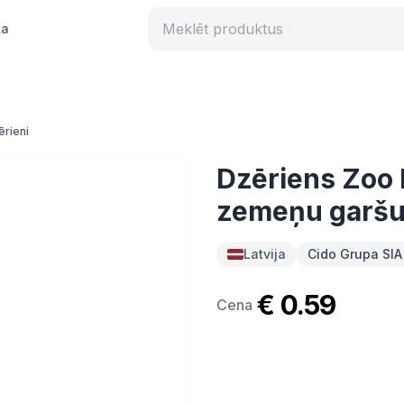
ka
ērieni
Dzēriens Zoo 
zemeņu garšu
Latvija
Cido Grupa SIA
€ 0.59
Cena