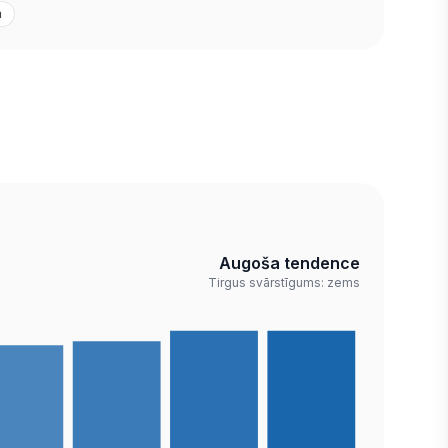
a
Augoša tendence
Tirgus svārstīgums: zems