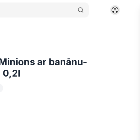
Minions ar banānu-
 0,2l