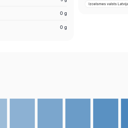
Izcelsmes valsts Latvij
0 g
0 g