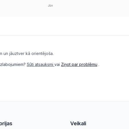
m un jāuztver kā orientējoša.
i uzlabojumiem?
Sūti atsauksmi
vai
Ziņot par problēmu
.
rijas
Veikali