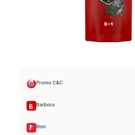
Promo C&C
Barbora
Rimi