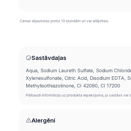
Cenas atjaunotas pirms 13 stundām un var atšķirties.
Sastāvdaļas
Aqua, Sodium Laureth Sulfate, Sodium Chlorid
Xylenesulfonate, Citric Acid, Disodium EDTA, 
Methylisothiazolinone, CI 42090, CI 17200
Pārbaudi informāciju uz produkta iepakojuma, jo sastāvs var at
Alergēni