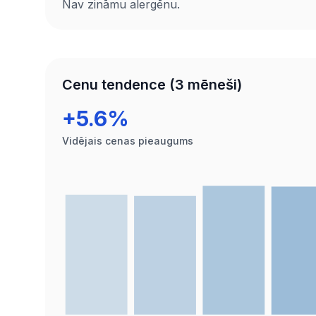
Nav zināmu alergēnu.
Cenu tendence (3 mēneši)
+5.6%
Vidējais cenas pieaugums