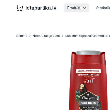
letapartika.lv
Produkti
Statisti
Sākums
Nepārtikas preces
Skaistumkopšana(Kosmētika) 