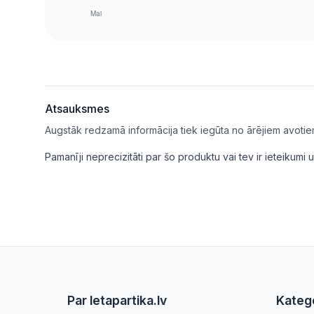
Atsauksmes
Augstāk redzamā informācija tiek iegūta no ārējiem avotie
Pamanīji neprecizitāti par šo produktu vai tev ir ieteikum
Par letapartika.lv
Katego