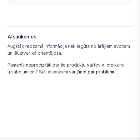
Atsauksmes
Augstāk redzamā informācija tiek iegūta no ārējiem avotiem
un jāuztver kā orientējoša.
Pamanīji neprecizitāti par šo produktu vai tev ir ieteikumi
uzlabojumiem?
Sūti atsauksmi
vai
Ziņot par problēmu
.