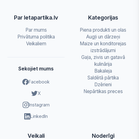
Par letapartika.lv
Kategorijas
Par mums
Piena produkti un olas
Privātuma politika
Augļi un dārzeņi
Veikaliem
Maize un konditorejas
izstrādājumi
Gaļa, zivis un gatavā
kulinārija
Sekojiet mums
Bakaleja
Saldētā pārtika
Facebook
Dzērieni
Nepārtikas preces
X
Instagram
LinkedIn
Veikali
Noderīgi