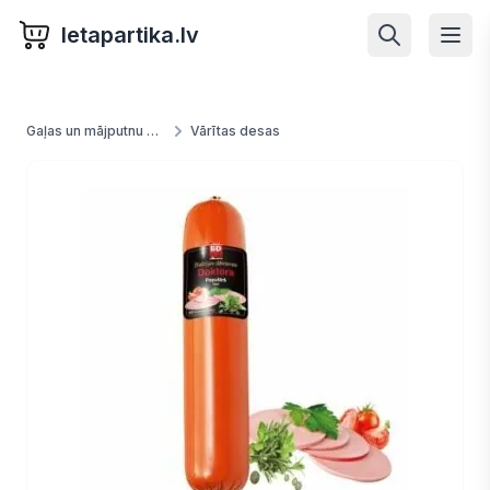
letapartika.lv
Gaļas un mājputnu produkti
Vārītas desas