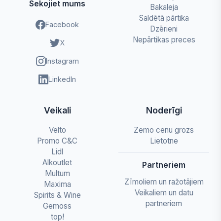
Sekojiet mums
Bakaleja
Saldētā pārtika
Facebook
Dzērieni
Nepārtikas preces
X
Instagram
LinkedIn
Veikali
Noderīgi
Velto
Zemo cenu grozs
Promo C&C
Lietotne
Lidl
Alkoutlet
Partneriem
Multum
Zīmoliem un ražotājiem
Maxima
Veikaliem un datu
Spirits & Wine
partneriem
Gemoss
top!