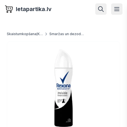
letapartika.lv
Skaistumkopšana(Kosmētika) un higēna
Smaržas un dezoderanti