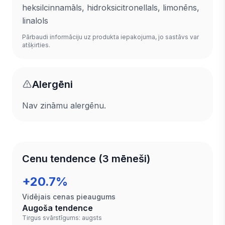
heksilcinnamāls, hidroksicitronellals, limonēns,
linalols
Pārbaudi informāciju uz produkta iepakojuma, jo sastāvs var
atšķirties.
Alergēni
Nav zināmu alergēnu.
Cenu tendence (3 mēneši)
+20.7%
Vidējais cenas pieaugums
Augoša tendence
Tirgus svārstīgums: augsts