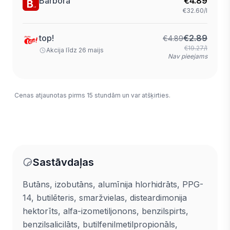
Barbora
€
4.89
€32.60/l
top!
€
2.89
€
4.89
€19.27/l
Akcija līdz 26 maijs
Nav pieejams
Cenas atjaunotas pirms 15 stundām un var atšķirties.
Sastāvdaļas
Butāns, izobutāns, alumīnija hlorhidrāts, PPG-
14, butilēteris, smaržvielas, disteardimonija
hektorīts, alfa-izometiljonons, benzilspirts,
benzilsalicilāts, butilfenilmetilpropionāls,