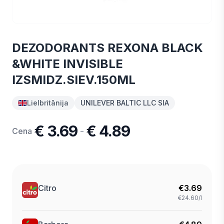
DEZODORANTS REXONA BLACK
&WHITE INVISIBLE
IZSMIDZ.SIEV.150ML
Lielbritānija
UNILEVER BALTIC LLC SIA
€ 3.69
€ 4.89
-
Cena
Citro
€
3.69
€24.60/l