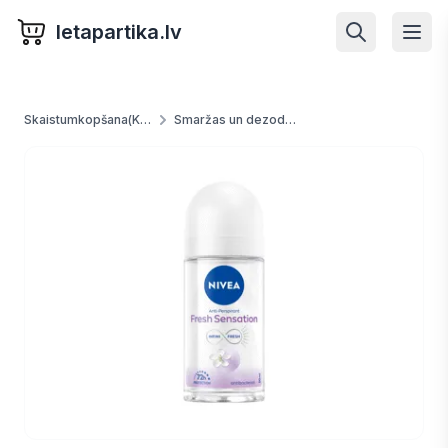
letapartika.lv
Skaistumkopšana(Kosmētika) un higēna
Smaržas un dezoderanti