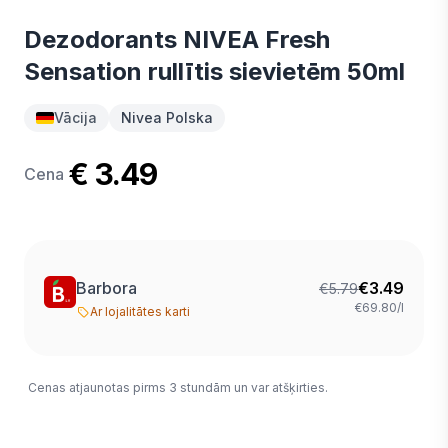
Dezodorants NIVEA Fresh
Sensation rullītis sievietēm 50ml
Vācija
Nivea Polska
€ 3.49
Cena
Barbora
€
3.49
€
5.79
€69.80/l
Ar lojalitātes karti
Cenas atjaunotas pirms 3 stundām un var atšķirties.