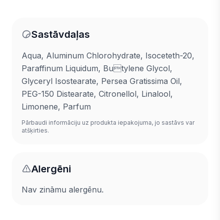
Sastāvdaļas
Aqua, Aluminum Chlorohydrate, Isoceteth-20,
Paraffinum Liquidum, Butylene Glycol,
Glyceryl Isostearate, Persea Gratissima Oil,
PEG-150 Distearate, Citronellol, Linalool,
Limonene, Parfum
Pārbaudi informāciju uz produkta iepakojuma, jo sastāvs var
atšķirties.
Alergēni
Nav zināmu alergēnu.