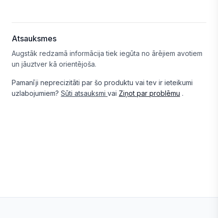
Atsauksmes
Augstāk redzamā informācija tiek iegūta no ārējiem avotiem
un jāuztver kā orientējoša.
Pamanīji neprecizitāti par šo produktu vai tev ir ieteikumi
uzlabojumiem?
Sūti atsauksmi
vai
Ziņot par problēmu
.