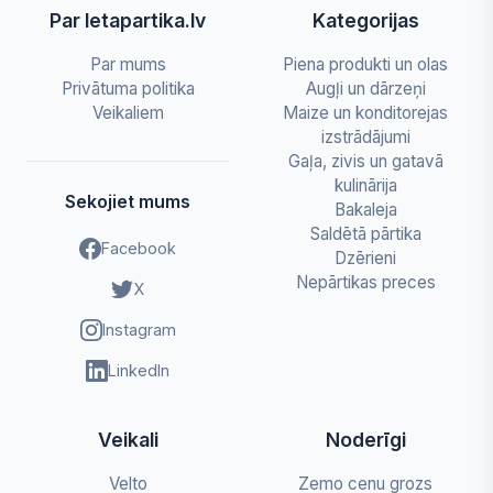
Par letapartika.lv
Kategorijas
Par mums
Piena produkti un olas
Privātuma politika
Augļi un dārzeņi
Veikaliem
Maize un konditorejas
izstrādājumi
Gaļa, zivis un gatavā
kulinārija
Sekojiet mums
Bakaleja
Saldētā pārtika
Facebook
Dzērieni
Nepārtikas preces
X
Instagram
LinkedIn
Veikali
Noderīgi
Velto
Zemo cenu grozs