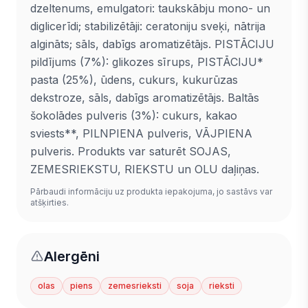
dzeltenums, emulgatori: taukskābju mono- un
diglicerīdi; stabilizētāji: ceratoniju sveķi, nātrija
algināts; sāls, dabīgs aromatizētājs. PISTĀCIJU
pildījums (7%): glikozes sīrups, PISTĀCIJU*
pasta (25%), ūdens, cukurs, kukurūzas
dekstroze, sāls, dabīgs aromatizētājs. Baltās
šokolādes pulveris (3%): cukurs, kakao
sviests**, PILNPIENA pulveris, VĀJPIENA
pulveris. Produkts var saturēt SOJAS,
ZEMESRIEKSTU, RIEKSTU un OLU daļiņas.
Pārbaudi informāciju uz produkta iepakojuma, jo sastāvs var
atšķirties.
Alergēni
olas
piens
zemesrieksti
soja
rieksti