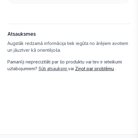
Atsauksmes
Augstāk redzamā informācija tiek iegūta no ārējiem avotiem
un jāuztver kā orientējoša.
Pamanīji neprecizitāti par šo produktu vai tev ir ieteikumi
uzlabojumiem?
Sūti atsauksmi
vai
Ziņot par problēmu
.