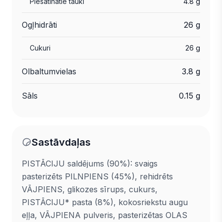
Piesātinātie tauki
4.8 g
Ogļhidrāti
26 g
Cukuri
26 g
Olbaltumvielas
3.8 g
Sāls
0.15 g
Sastāvdaļas
PISTĀCIJU saldējums (90%): svaigs
pasterizēts PILNPIENS (45%), rehidrēts
VĀJPIENS, glikozes sīrups, cukurs,
PISTĀCIJU* pasta (8%), kokosriekstu augu
eļļa, VĀJPIENA pulveris, pasterizētas OLAS