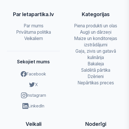
Par letapartika.lv
Kategorijas
Par mums
Piena produkti un olas
Privātuma politika
Augļi un dārzeņi
Veikaliem
Maize un konditorejas
izstrādājumi
Gaļa, zivis un gatavā
kulinārija
Sekojiet mums
Bakaleja
Saldētā pārtika
Facebook
Dzērieni
Nepārtikas preces
X
Instagram
LinkedIn
Veikali
Noderīgi