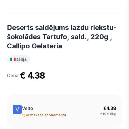
Deserts saldējums lazdu riekstu-
šokolādes Tartufo, sald., 220g ,
Callipo Gelateria
Itālija
€ 4.38
Cena
Velto
€
4.38
€19.91/kg
Ar maksas abonementu