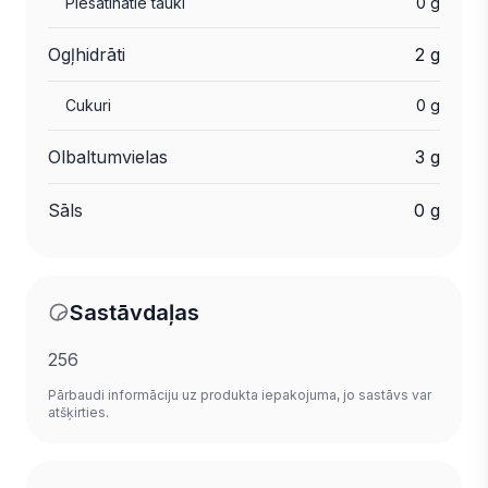
Piesātinātie tauki
0 g
Ogļhidrāti
2 g
Cukuri
0 g
Olbaltumvielas
3 g
Sāls
0 g
Sastāvdaļas
256
Pārbaudi informāciju uz produkta iepakojuma, jo sastāvs var
atšķirties.