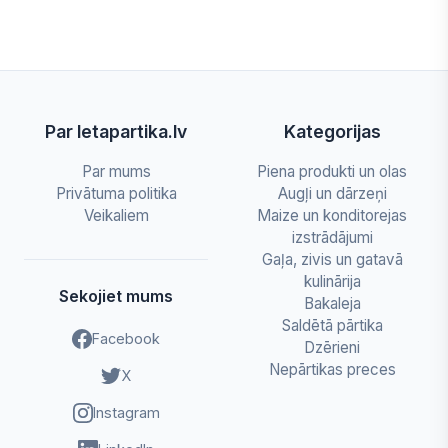
Par letapartika.lv
Kategorijas
Par mums
Piena produkti un olas
Privātuma politika
Augļi un dārzeņi
Veikaliem
Maize un konditorejas
izstrādājumi
Gaļa, zivis un gatavā
kulinārija
Sekojiet mums
Bakaleja
Saldētā pārtika
Facebook
Dzērieni
Nepārtikas preces
X
Instagram