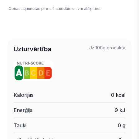
Cenas atjaunotas pirms 2 stundām un var atšķirties.
Uz 100g produkta
Uzturvērtība
Kalorijas
0 kcal
Enerģija
9 kJ
Tauki
0 g