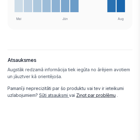
Atsauksmes
Augstāk redzamā informācija tiek iegūta no ārējiem avotiem
un jāuztver kā orientējoša.
Pamanīji neprecizitāti par šo produktu vai tev ir ieteikumi
uzlabojumiem?
Sūti atsauksmi
vai
Ziņot par problēmu
.