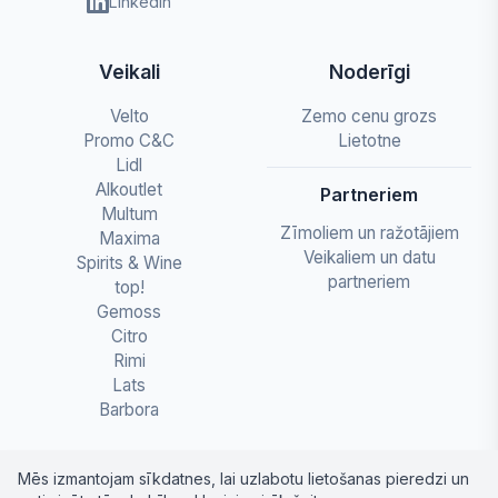
LinkedIn
Veikali
Noderīgi
Velto
Zemo cenu grozs
Promo C&C
Lietotne
Lidl
Alkoutlet
Partneriem
Multum
Zīmoliem un ražotājiem
Maxima
Veikaliem un datu
Spirits & Wine
partneriem
top!
Gemoss
Citro
Rimi
Lats
Barbora
Mēs izmantojam sīkdatnes, lai uzlabotu lietošanas pieredzi un