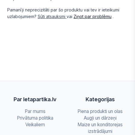
Pamanīji neprecizitāti par šo produktu vai tev ir ieteikumi
uzlabojumiem?
Sūti atsauksmi
vai
Ziņot par problēmu
.
Par letapartika.lv
Kategorijas
Par mums
Piena produkti un olas
Privātuma politika
Augļi un dārzeņi
Veikaliem
Maize un konditorejas
izstrādājumi