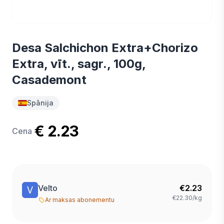
Desa Salchichon Extra+Chorizo
Extra, vīt., sagr., 100g,
Casademont
Spānija
€ 2.23
Cena
Velto
€
2.23
€22.30/kg
Ar maksas abonementu