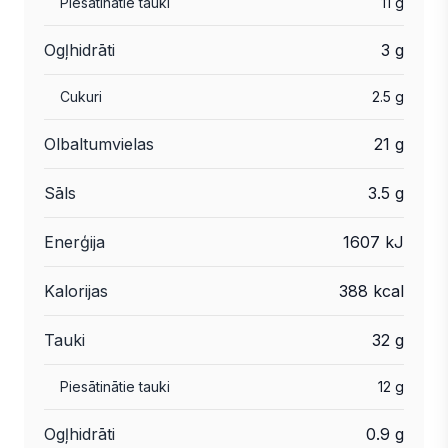
Piesātinātie tauki
11 g
Ogļhidrāti
3 g
Cukuri
2.5 g
Olbaltumvielas
21 g
Sāls
3.5 g
Enerģija
1607 kJ
Kalorijas
388 kcal
Tauki
32 g
Piesātinātie tauki
12 g
Ogļhidrāti
0.9 g