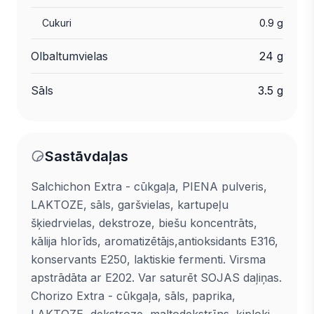
Cukuri
0.9 g
Olbaltumvielas
24 g
Sāls
3.5 g
Sastāvdaļas
Salchichon Extra - cūkgaļa, PIENA pulveris,
LAKTOZE, sāls, garšvielas, kartupeļu
šķiedrvielas, dekstroze, biešu koncentrāts,
kālija hlorīds, aromatizētājs,antioksidants E316,
konservants E250, laktiskie fermenti. Virsma
apstrādāta ar E202. Var saturēt SOJAS daļiņas.
Chorizo Extra - cūkgaļa, sāls, paprika,
LAKTOZE, dekstroze, maltodekstrīns, ķiploki,