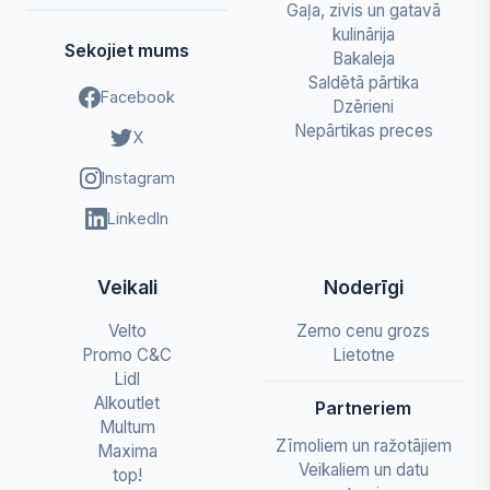
Gaļa, zivis un gatavā
kulinārija
Sekojiet mums
Bakaleja
Saldētā pārtika
Facebook
Dzērieni
Nepārtikas preces
X
Instagram
LinkedIn
Veikali
Noderīgi
Velto
Zemo cenu grozs
Promo C&C
Lietotne
Lidl
Alkoutlet
Partneriem
Multum
Zīmoliem un ražotājiem
Maxima
Veikaliem un datu
top!