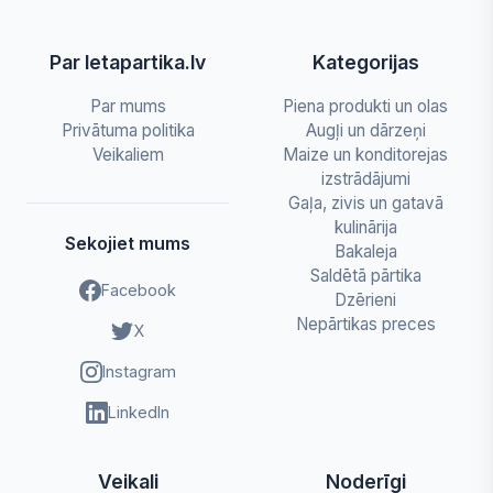
Par letapartika.lv
Kategorijas
Par mums
Piena produkti un olas
Privātuma politika
Augļi un dārzeņi
Veikaliem
Maize un konditorejas
izstrādājumi
Gaļa, zivis un gatavā
kulinārija
Sekojiet mums
Bakaleja
Saldētā pārtika
Facebook
Dzērieni
Nepārtikas preces
X
Instagram
LinkedIn
Veikali
Noderīgi