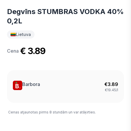
Degvīns STUMBRAS VODKA 40%
0,2L
Lietuva
€ 3.89
Cena
Barbora
€
3.89
€19.45/l
Cenas atjaunotas pirms 8 stundām un var atšķirties.