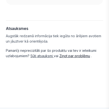
Atsauksmes
Augstāk redzamā informācija tiek iegūta no ārējiem avotiem
un jāuztver kā orientējoša.
Pamanīji neprecizitāti par šo produktu vai tev ir ieteikumi
uzlabojumiem?
Sūti atsauksmi
vai
Ziņot par problēmu
.