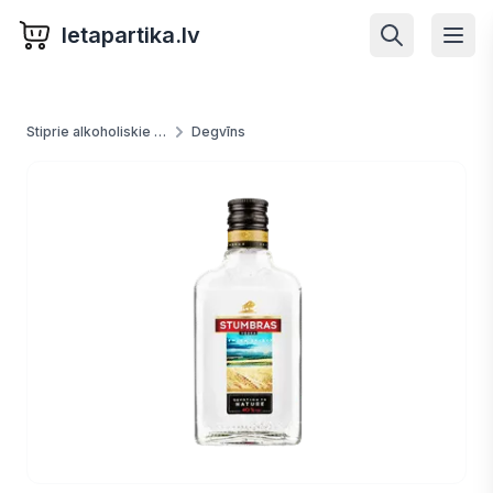
letapartika.lv
Stiprie alkoholiskie dzērieni
Degvīns