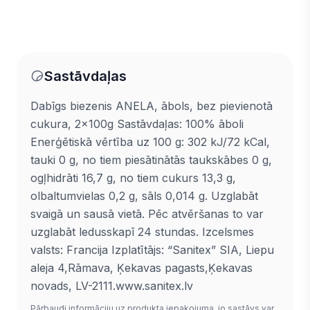
Sastāvdaļas
Dabīgs biezenis ANELA, ābols, bez pievienotā
cukura, 2x100g Sastāvdaļas: 100% āboli
Enerģētiskā vērtība uz 100 g: 302 kJ/72 kCal,
tauki 0 g, no tiem piesātinātās taukskābes 0 g,
ogļhidrāti 16,7 g, no tiem cukurs 13,3 g,
olbaltumvielas 0,2 g, sāls 0,014 g. Uzglabāt
svaigā un sausā vietā. Pēc atvēršanas to var
uzglabāt ledusskapī 24 stundas. Izcelsmes
valsts: Francija Izplatītājs: “Sanitex” SIA, Liepu
aleja 4,Rāmava, Ķekavas pagasts,Ķekavas
novads, LV-2111.www.sanitex.lv
Pārbaudi informāciju uz produkta iepakojuma, jo sastāvs var