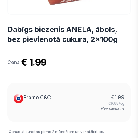
Dabīgs biezenis ANELA, ābols,
bez pievienotā cukura, 2x100g
€ 1.99
Cena
Promo C&C
€
1.99
€9.95/kg
Nav pieejams
Cenas atjaunotas pirms 2 mēnešiem un var atšķirties.