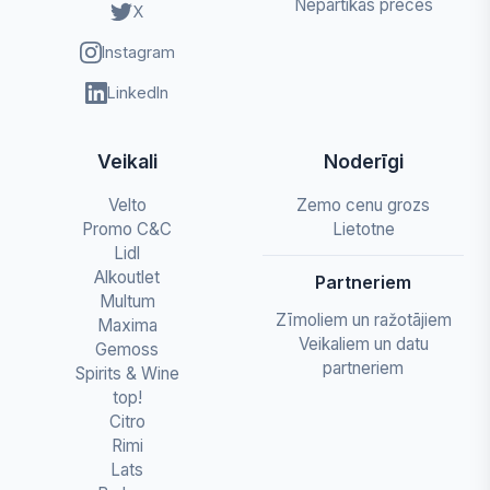
Nepārtikas preces
X
Instagram
LinkedIn
Veikali
Noderīgi
Velto
Zemo cenu grozs
Promo C&C
Lietotne
Lidl
Alkoutlet
Partneriem
Multum
Zīmoliem un ražotājiem
Maxima
Veikaliem un datu
Gemoss
partneriem
Spirits & Wine
top!
Citro
Rimi
Lats