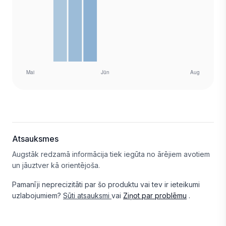
Atsauksmes
Augstāk redzamā informācija tiek iegūta no ārējiem avotiem
un jāuztver kā orientējoša.
Pamanīji neprecizitāti par šo produktu vai tev ir ieteikumi
uzlabojumiem?
Sūti atsauksmi
vai
Ziņot par problēmu
.