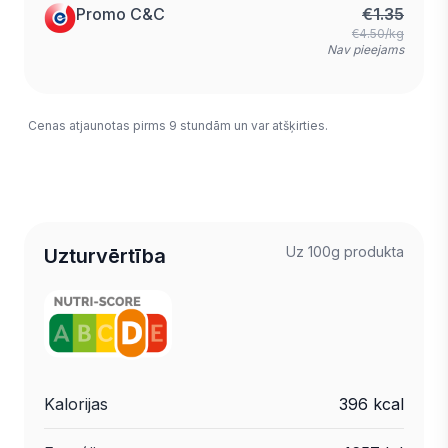
Promo C&C
€
1.35
€4.50/kg
Nav pieejams
Cenas atjaunotas pirms 9 stundām un var atšķirties.
Uz 100g produkta
Uzturvērtība
Kalorijas
396 kcal