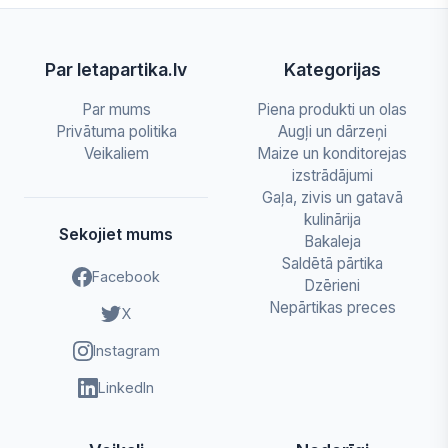
Par letapartika.lv
Kategorijas
Par mums
Piena produkti un olas
Privātuma politika
Augļi un dārzeņi
Veikaliem
Maize un konditorejas
izstrādājumi
Gaļa, zivis un gatavā
kulinārija
Sekojiet mums
Bakaleja
Saldētā pārtika
Facebook
Dzērieni
Nepārtikas preces
X
Instagram
LinkedIn