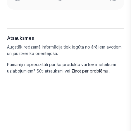
Atsauksmes
Augstāk redzamā informācija tiek iegūta no ārējiem avotiem
un jāuztver kā orientējoša.
Pamanīji neprecizitāti par šo produktu vai tev ir ieteikumi
uzlabojumiem?
Sūti atsauksmi
vai
Ziņot par problēmu
.