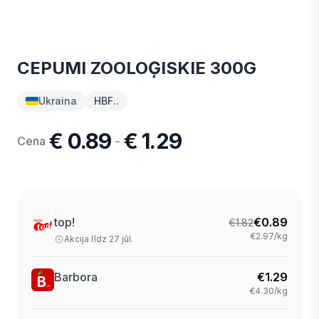
CEPUMI ZOOLOĢISKIE 300G
Ukraina
HBF..
€ 0.89
€ 1.29
-
Cena
top!
€
0.89
€
1.82
€2.97/kg
Akcija līdz 27 jūl.
Barbora
€
1.29
€4.30/kg