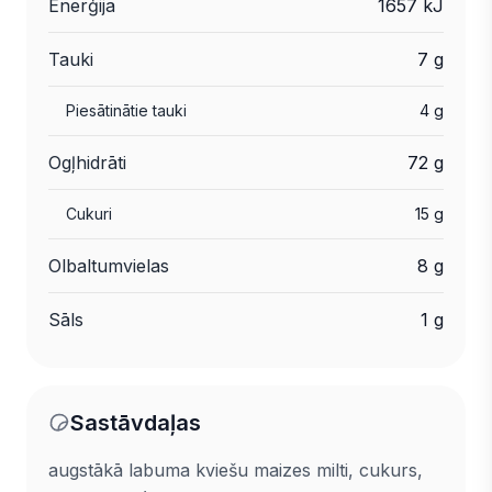
Enerģija
1657 kJ
Tauki
7 g
Piesātinātie tauki
4 g
Ogļhidrāti
72 g
Cukuri
15 g
Olbaltumvielas
8 g
Sāls
1 g
Sastāvdaļas
augstākā labuma kviešu maizes milti, cukurs,