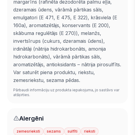
margarīns (rafinēta dezodorēta palmu eļļa,
dzeramais ūdens, vārāmā pārtikas sāls,
emulgatori (Е 471, E 475, Е 322), krāsviela (Е
160а), aromatizētājs, konservants (Е 200),
skābuma regulētājs (Е 270)), melanžs,
invertsīrups (cukurs, dzeramais ūdens),
irdinātāji (nātrija hidrokarbonāts, amonija
hidrokarbonāts), vārāmā pārtikas sāls,
aromatizētājs, antioksidants – nātrija pirosulfīts.
Var saturēt piena produktu, riekstu,
zemesriekstu, sezama pēdas.
Pārbaudi informāciju uz produkta iepakojuma, jo sastāvs var
atšķirties.
Alergēni
zemesrieksti
sezams
sulfīti
rieksti