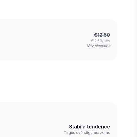
€
12.50
€12.50/pcs
Nav pieejams
Stabila tendence
Tirgus svārstīgums: zems