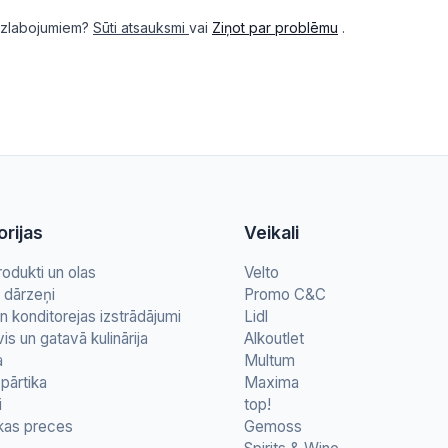
i uzlabojumiem?
Sūti atsauksmi
vai
Ziņot par problēmu
.
rijas
Veikali
rodukti un olas
Velto
n dārzeņi
Promo C&C
n konditorejas izstrādājumi
Lidl
vis un gatavā kulinārija
Alkoutlet
a
Multum
pārtika
Maxima
i
top!
kas preces
Gemoss