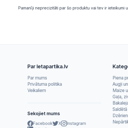
Pamanīji neprecizitāti par šo produktu vai tev ir ieteikum
Par letapartika.lv
Katego
Par mums
Piena p
Privātuma politika
Augļi u
Veikaliem
Maize u
Gaļa, zi
Bakalej
Saldētā 
Sekojiet mums
Dzērien
Nepārti
Facebook
X
Instagram