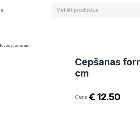
ka
rtuves piederumi
Cepšanas form
cm
€ 12.50
Cena