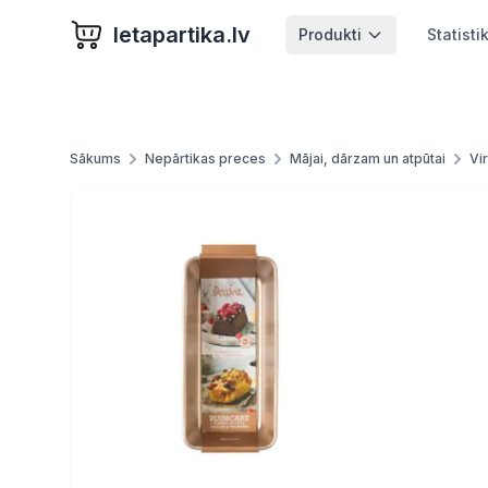
letapartika.lv
Produkti
Statisti
Sākums
Nepārtikas preces
Mājai, dārzam un atpūtai
Vi