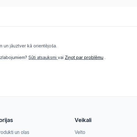
m un jāuztver kā orientējoša.
i uzlabojumiem?
Sūti atsauksmi
vai
Ziņot par problēmu
.
rijas
Veikali
rodukti un olas
Velto