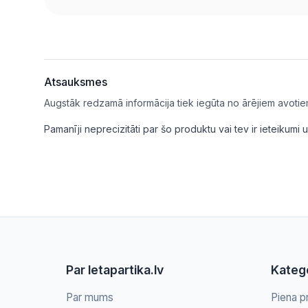
Atsauksmes
Augstāk redzamā informācija tiek iegūta no ārējiem avotie
Pamanīji neprecizitāti par šo produktu vai tev ir ieteikum
Par letapartika.lv
Katego
Par mums
Piena p