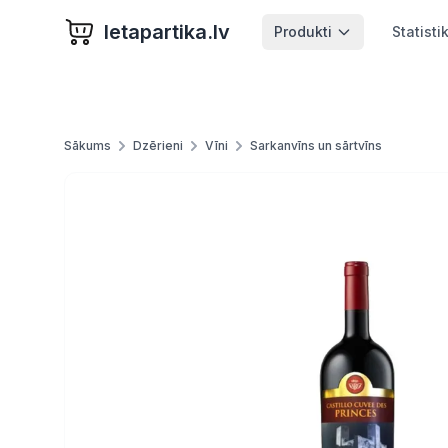
letapartika.lv
Produkti
Statisti
Sākums
Dzērieni
Vīni
Sarkanvīns un sārtvīns