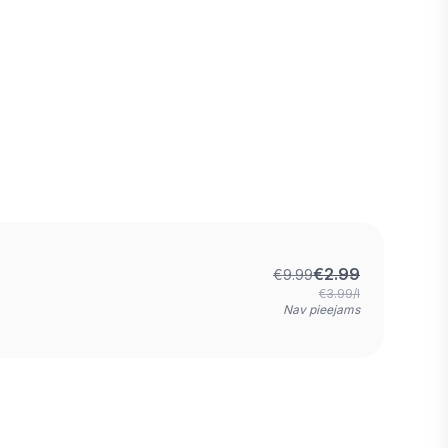
€
2.99
€
9.99
€3.99/l
Nav pieejams