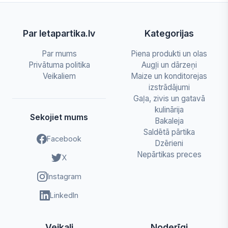
Par letapartika.lv
Kategorijas
Par mums
Piena produkti un olas
Privātuma politika
Augļi un dārzeņi
Veikaliem
Maize un konditorejas
izstrādājumi
Gaļa, zivis un gatavā
kulinārija
Sekojiet mums
Bakaleja
Saldētā pārtika
Facebook
Dzērieni
Nepārtikas preces
X
Instagram
LinkedIn
Veikali
Noderīgi