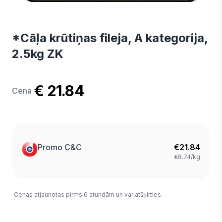
*Cāļa krūtiņas fileja, A kategorija,
2.5kg ZK
€ 21.84
Cena
Promo C&C
€
21.84
€8.74/kg
Cenas atjaunotas pirms 6 stundām un var atšķirties.