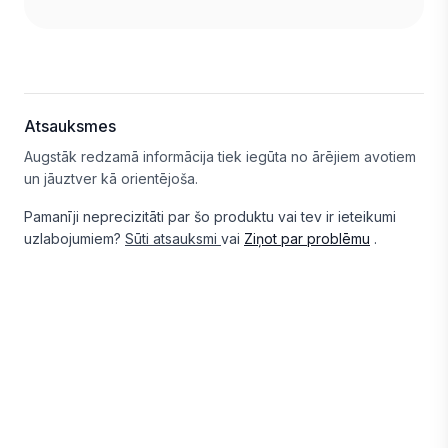
Atsauksmes
Augstāk redzamā informācija tiek iegūta no ārējiem avotiem
un jāuztver kā orientējoša.
Pamanīji neprecizitāti par šo produktu vai tev ir ieteikumi
uzlabojumiem?
Sūti atsauksmi
vai
Ziņot par problēmu
.