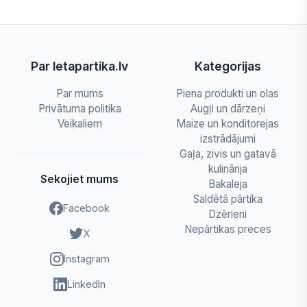
Par letapartika.lv
Kategorijas
Par mums
Piena produkti un olas
Privātuma politika
Augļi un dārzeņi
Veikaliem
Maize un konditorejas
izstrādājumi
Gaļa, zivis un gatavā
kulinārija
Sekojiet mums
Bakaleja
Saldētā pārtika
Facebook
Dzērieni
Nepārtikas preces
X
Instagram
LinkedIn