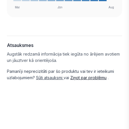
Atsauksmes
Augstāk redzamā informācija tiek iegūta no ārējiem avotiem
un jāuztver kā orientējoša.
Pamanīji neprecizitāti par šo produktu vai tev ir ieteikumi
uzlabojumiem?
Sūti atsauksmi
vai
Ziņot par problēmu
.