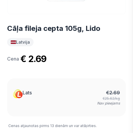
Cāļa fileja cepta 105g, Lido
Latvija
€ 2.69
Cena
Lats
€
2.69
€25.62/kg
Nav pieejams
Cenas atjaunotas pirms 13 dienām un var atšķirties.