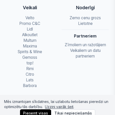
Veikali
Noderīgi
Velto
Zemo cenu grozs
Promo C&C
Lietotne
Lidl
Alkoutlet
Partneriem
Multum
Zīmoliem un ražotājiem
Maxima
Veikaliem un datu
Spirits & Wine
partneriem
Gemoss
top!
Rimi
Citro
Lats
Barbora
Mēs izmantojam sīkdatnes, lai uzlabotu lietošanas pieredzi un
optimizētu tās darbību.
Uzzini vairāk šeit
.
© 2026 letapartika.lv - Pārtikas cenu salīdzinājumi
Pieņemt visas
Tikai nepieciešamās