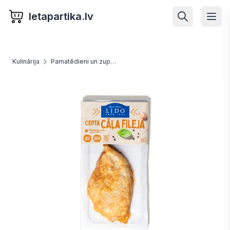
letapartika.lv
Kulinārija
Pamatēdieni un zupas