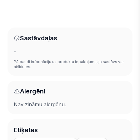
Sastāvdaļas
-
Pārbaudi informāciju uz produkta iepakojuma, jo sastāvs var
atšķirties.
Alergēni
Nav zināmu alergēnu.
Etiķetes