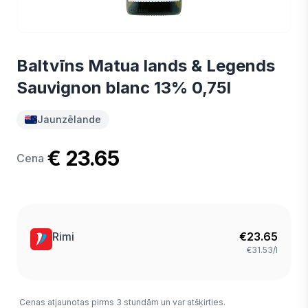
Baltvīns Matua lands & Legends
Sauvignon blanc 13% 0,75l
Jaunzēlande
€ 23.65
Cena
Rimi
€
23.65
€31.53/l
Cenas atjaunotas pirms 3 stundām un var atšķirties.