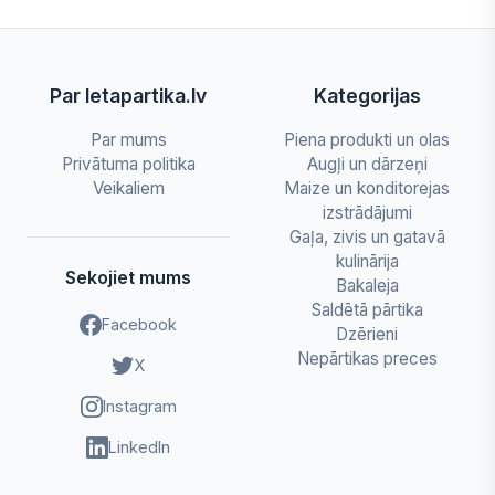
Par letapartika.lv
Kategorijas
Par mums
Piena produkti un olas
Privātuma politika
Augļi un dārzeņi
Veikaliem
Maize un konditorejas
izstrādājumi
Gaļa, zivis un gatavā
kulinārija
Sekojiet mums
Bakaleja
Saldētā pārtika
Facebook
Dzērieni
Nepārtikas preces
X
Instagram
LinkedIn