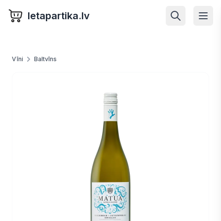
letapartika.lv
Vīni
Baltvīns