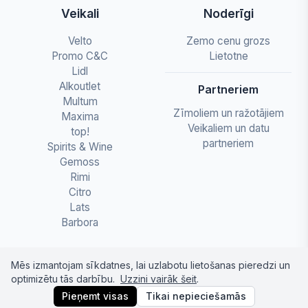
Veikali
Noderīgi
Velto
Zemo cenu grozs
Promo C&C
Lietotne
Lidl
Alkoutlet
Partneriem
Multum
Zīmoliem un ražotājiem
Maxima
Veikaliem un datu
top!
partneriem
Spirits & Wine
Gemoss
Rimi
Citro
Lats
Barbora
Mēs izmantojam sīkdatnes, lai uzlabotu lietošanas pieredzi un
optimizētu tās darbību.
Uzzini vairāk šeit
.
© 2026 letapartika.lv - Pārtikas cenu salīdzinājumi
Pieņemt visas
Tikai nepieciešamās