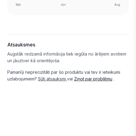
Atsauksmes
Augstāk redzamā informācija tiek iegūta no ārējiem avotiem
un jāuztver kā orientējoša.
Pamanīji neprecizitāti par šo produktu vai tev ir ieteikumi
uzlabojumiem?
Sūti atsauksmi
vai
Ziņot par problēmu
.