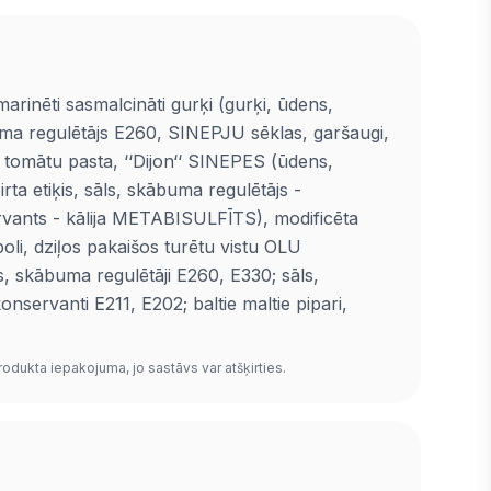
arinēti sasmalcināti gurķi (gurķi, ūdens,
ma regulētājs E260, SINEPJU sēklas, garšaugi,
, tomātu pasta, ‘‘Dijon‘‘ SINEPES (ūdens,
ta etiķis, sāls, skābuma regulētājs -
rvants - kālija METABISULFĪTS), modificēta
oli, dziļos pakaišos turētu vistu OLU
, skābuma regulētāji E260, E330; sāls,
konservanti E211, E202; baltie maltie pipari,
rodukta iepakojuma, jo sastāvs var atšķirties.