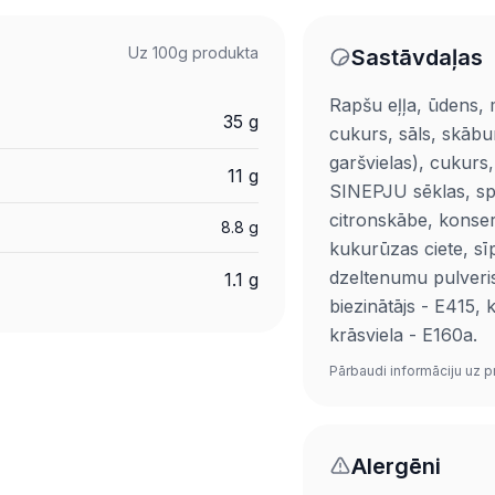
Uz 100g produkta
Sastāvdaļas
Rapšu eļļa, ūdens, m
35 g
cukurs, sāls, skābu
garšvielas), cukurs
11 g
SINEPJU sēklas, spir
citronskābe, konse
8.8 g
kukurūzas ciete, sīp
dzeltenumu pulveris
1.1 g
biezinātājs - E415, 
krāsviela - E160a.
Pārbaudi informāciju uz p
Alergēni