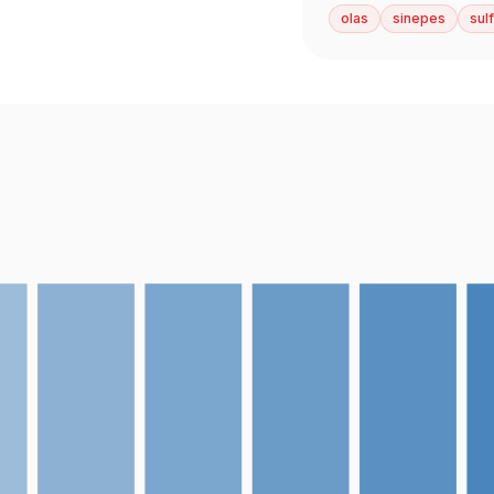
olas
sinepes
sulf