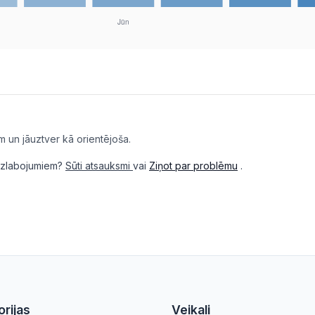
m un jāuztver kā orientējoša.
i uzlabojumiem?
Sūti atsauksmi
vai
Ziņot par problēmu
.
rijas
Veikali