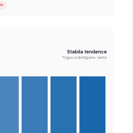
īti
Stabila tendence
Tirgus svārstīgums: zems