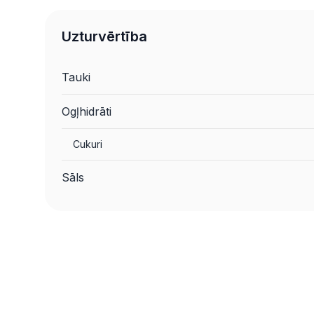
Uzturvērtība
Tauki
Ogļhidrāti
Cukuri
Sāls