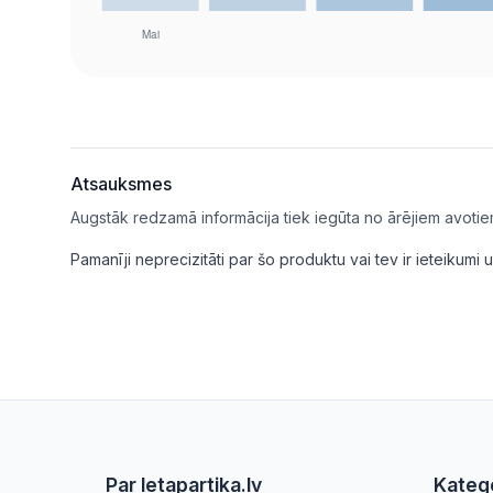
Atsauksmes
Augstāk redzamā informācija tiek iegūta no ārējiem avotie
Pamanīji neprecizitāti par šo produktu vai tev ir ieteikum
Par letapartika.lv
Katego