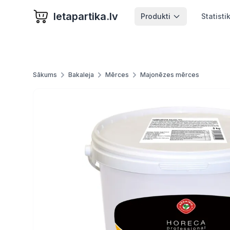
letapartika.lv
Produkti
Statisti
Sākums
Bakaleja
Mērces
Majonēzes mērces