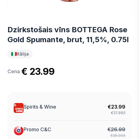
Dzirkstošais vīns BOTTEGA Rose
Gold Spumante, brut, 11,5%, 0.75l
Itālija
€ 23.99
Cena
Spirits & Wine
€
23.99
€31.99/l
Promo C&C
€
26.99
€35.99/l