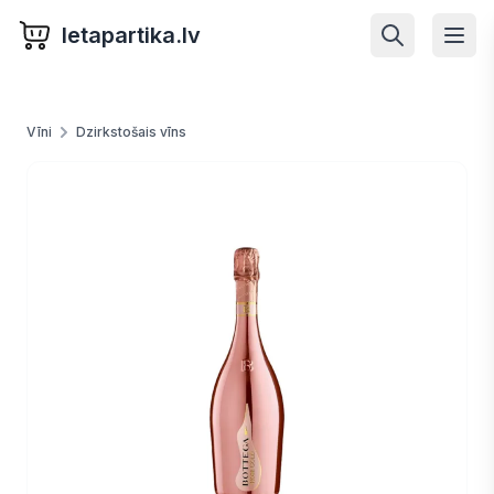
letapartika.lv
Vīni
Dzirkstošais vīns