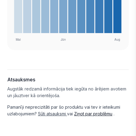
Atsauksmes
Augstāk redzamā informācija tiek iegūta no ārējiem avotiem
un jāuztver kā orientējoša.
Pamanīji neprecizitāti par šo produktu vai tev ir ieteikumi
uzlabojumiem?
Sūti atsauksmi
vai
Ziņot par problēmu
.