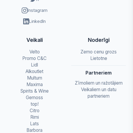
Instagram
LinkedIn
Veikali
Noderīgi
Velto
Zemo cenu grozs
Promo C&C
Lietotne
Lidl
Alkoutlet
Partneriem
Multum
Zīmoliem un ražotājiem
Maxima
Veikaliem un datu
Spirits & Wine
partneriem
Gemoss
top!
Citro
Rimi
Lats
Barbora