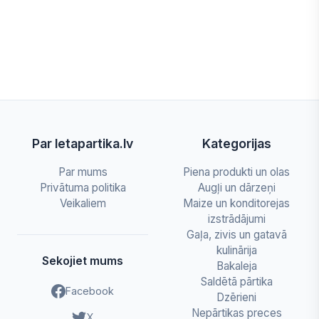
Par letapartika.lv
Kategorijas
Par mums
Piena produkti un olas
Privātuma politika
Augļi un dārzeņi
Veikaliem
Maize un konditorejas
izstrādājumi
Gaļa, zivis un gatavā
kulinārija
Sekojiet mums
Bakaleja
Saldētā pārtika
Facebook
Dzērieni
Nepārtikas preces
X