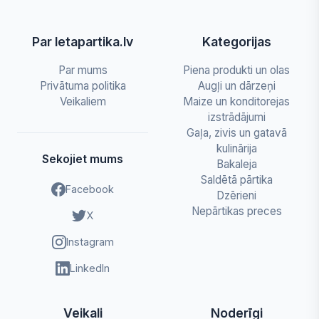
Par letapartika.lv
Kategorijas
Par mums
Piena produkti un olas
Privātuma politika
Augļi un dārzeņi
Veikaliem
Maize un konditorejas
izstrādājumi
Gaļa, zivis un gatavā
kulinārija
Sekojiet mums
Bakaleja
Saldētā pārtika
Facebook
Dzērieni
Nepārtikas preces
X
Instagram
LinkedIn
Veikali
Noderīgi