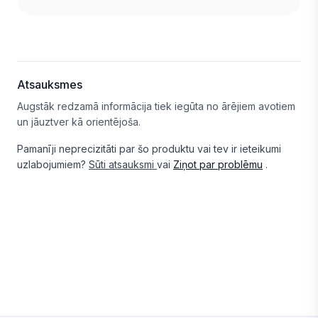
Atsauksmes
Augstāk redzamā informācija tiek iegūta no ārējiem avotiem
un jāuztver kā orientējoša.
Pamanīji neprecizitāti par šo produktu vai tev ir ieteikumi
uzlabojumiem?
Sūti atsauksmi
vai
Ziņot par problēmu
.