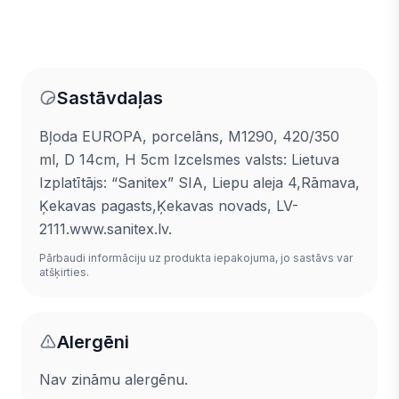
Sastāvdaļas
Bļoda EUROPA, porcelāns, M1290, 420/350
ml, D 14cm, H 5cm Izcelsmes valsts: Lietuva
Izplatītājs: “Sanitex” SIA, Liepu aleja 4,Rāmava,
Ķekavas pagasts,Ķekavas novads, LV-
2111.www.sanitex.lv.
Pārbaudi informāciju uz produkta iepakojuma, jo sastāvs var
atšķirties.
Alergēni
Nav zināmu alergēnu.