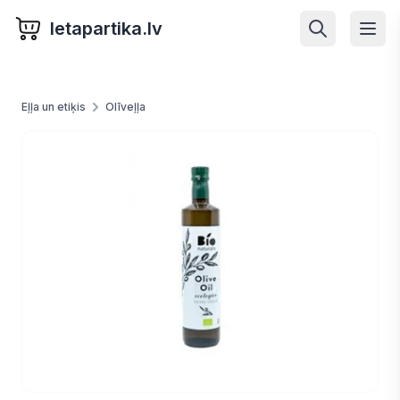
letapartika.lv
Eļļa un etiķis
Olīveļļa