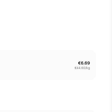
€
6.69
€44.60/kg