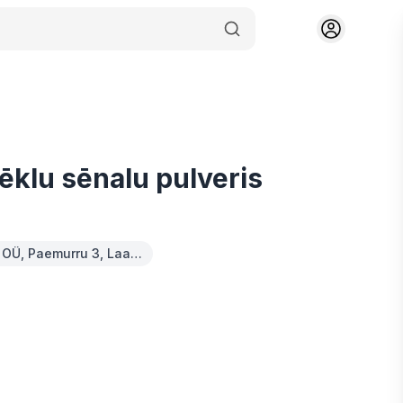
ēklu sēnalu pulveris
 OÜ, Paemurru 3, Laa…