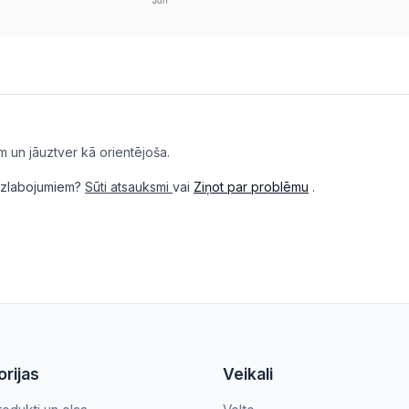
m un jāuztver kā orientējoša.
i uzlabojumiem?
Sūti atsauksmi
vai
Ziņot par problēmu
.
rijas
Veikali