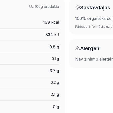
Uz 100g produkta
Sastāvdaļas
100% organisks ceļt
199 kcal
Pārbaudi informāciju uz p
834 kJ
0.8 g
Alergēni
0.1 g
Nav zināmu alergē
3.7 g
0.2 g
2.1 g
0 g