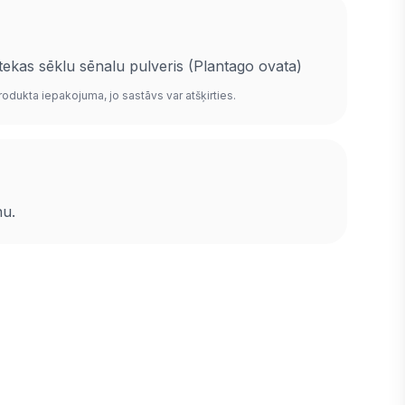
ekas sēklu sēnalu pulveris (Plantago ovata)
rodukta iepakojuma, jo sastāvs var atšķirties.
nu.