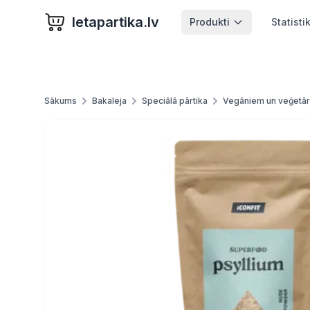
letapartika.lv
Produkti
Statisti
Sākums
Bakaleja
Speciālā pārtika
Vegāniem un veģetār