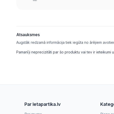
Atsauksmes
Augstāk redzamā informācija tiek iegūta no ārējiem avotie
Pamanīji neprecizitāti par šo produktu vai tev ir ieteikum
Par letapartika.lv
Katego