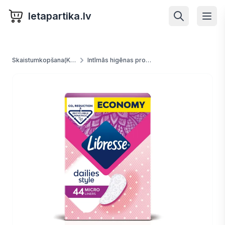
letapartika.lv
Skaistumkopšana(Kosmētika) un higēna
Intīmās higēnas produkti