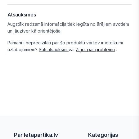
Atsauksmes
Augstāk redzamā informācija tiek iegūta no ārējiem avotiem
un jāuztver kā orientējoša.
Pamanīji neprecizitāti par šo produktu vai tev ir ieteikumi
uzlabojumiem?
Sūti atsauksmi
vai
Ziņot par problēmu
.
Par letapartika.lv
Kategorijas