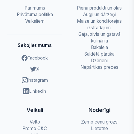
Par mums
Piena produkti un olas
Privātuma politika
Augļi un dārzeņi
Veikaliem
Maize un konditorejas
izstrādājumi
Gaļa, zivis un gatavā
kulinārija
Sekojiet mums
Bakaleja
Saldētā pārtika
Facebook
Dzērieni
Nepārtikas preces
X
Instagram
LinkedIn
Veikali
Noderīgi
Velto
Zemo cenu grozs
Promo C&C
Lietotne