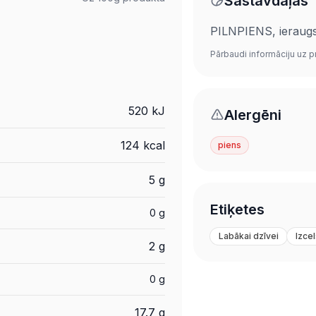
Sastāvdaļas
PILNPIENS, ieraug
Pārbaudi informāciju uz p
520 kJ
Alergēni
124 kcal
piens
5 g
Etiķetes
0 g
Labākai dzīvei
Izce
2 g
0 g
17.7 g