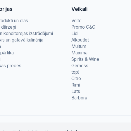
rijas
Veikali
rodukti un olas
Velto
n dārzeņi
Promo C&C
n konditorejas izstrādājumi
Lidl
vis un gatavā kulinārija
Alkoutlet
a
Multum
pārtika
Maxima
i
Spirits & Wine
kas preces
Gemoss
top!
Citro
Rimi
Lats
Barbora
© 2026 letapartika.lv - Pārtikas cenu salīdzinājumi