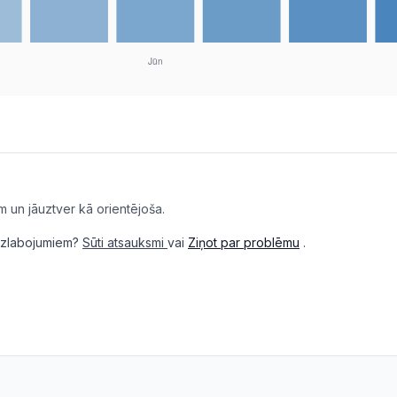
m un jāuztver kā orientējoša.
i uzlabojumiem?
Sūti atsauksmi
vai
Ziņot par problēmu
.