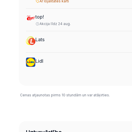
Ar lojalitātes karti
top!
Akcija līdz 24 aug.
Lats
Lidl
Cenas atjaunotas pirms 10 stundām un var atšķirties.