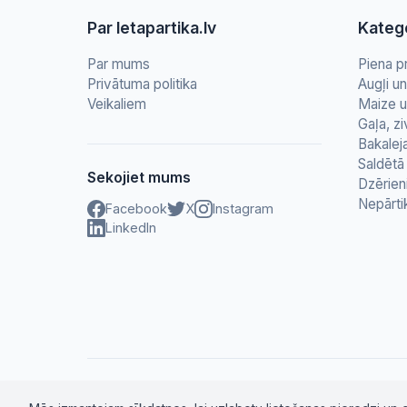
Par letapartika.lv
Katego
Par mums
Piena p
Privātuma politika
Augļi u
Veikaliem
Maize u
Gaļa, zi
Bakalej
Saldētā 
Sekojiet mums
Dzērien
Nepārti
Facebook
X
Instagram
LinkedIn