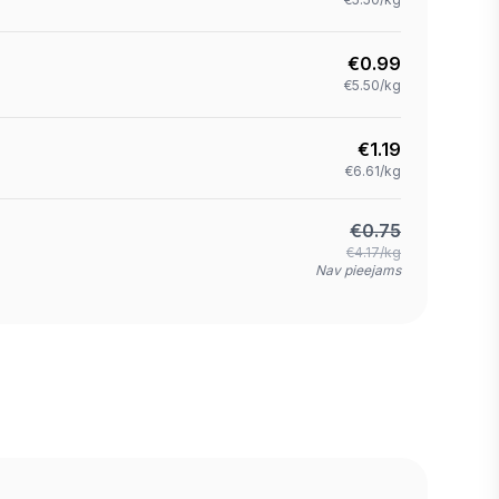
€
0.99
€5.50/kg
€
1.19
€6.61/kg
€
0.75
€4.17/kg
Nav pieejams