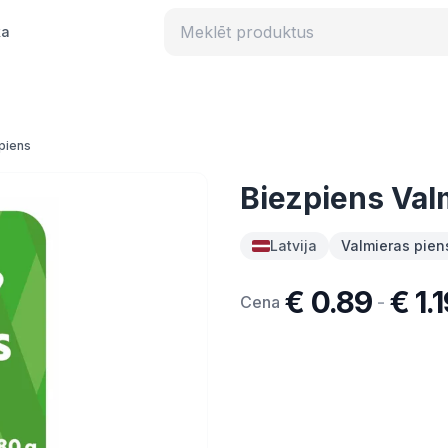
ka
piens
Biezpiens Val
Latvija
Valmieras pien
€ 0.89
€ 1.
-
Cena