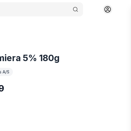
miera 5% 180g
s A/S
19