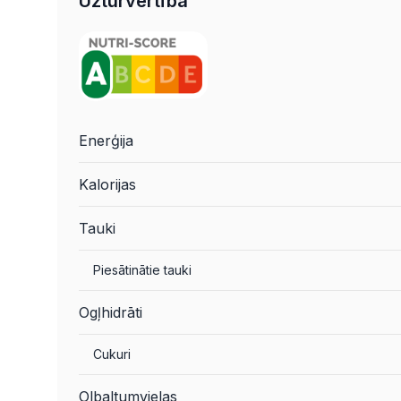
Uzturvērtība
Enerģija
Kalorijas
Tauki
Piesātinātie tauki
Ogļhidrāti
Cukuri
Olbaltumvielas