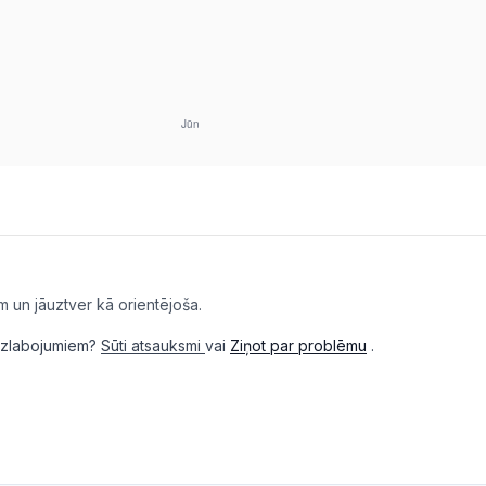
m un jāuztver kā orientējoša.
i uzlabojumiem?
Sūti atsauksmi
vai
Ziņot par problēmu
.