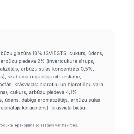
būzu glazūra 18% (SVIESTS, cukurs, ūdens,
arbūzu piedeva 2% (invertcukura sīrups,
tizētājs, arbūzu sulas koncentrāts 0,5%,
ns), skābuma regulētājs citronskābe,
osfāti, krāsvielas: hlorofilu un hlorofilīnu vara
ns), cukurs, arbūzu piedeva 4,1%
s, ūdens, dabīgs aromatizētājs, arbūzu sulas
ecinātājs karagināns), krāsviela biešu
rodukta iepakojuma, jo sastāvs var atšķirties.