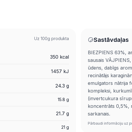
Uz 100g produkta
Sastāvdaļas
BIEZPIENS 63%, ar
350 kcal
sausais VĀJPIENS, 
ūdens, dabīgs aroma
1457 kJ
recinātājs karaginā
emulgators nātrija f
24.3 g
kompleksi, kurkumī
(invertcukura sīrup
15.8 g
koncentrāts 0,5%, r
21.7 g
sarkanais.
Pārbaudi informāciju uz p
21 g