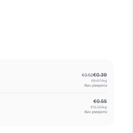
€
0.39
€
0.52
€8.67/kg
Nav pieejams
€
0.55
€12.22/kg
Nav pieejams