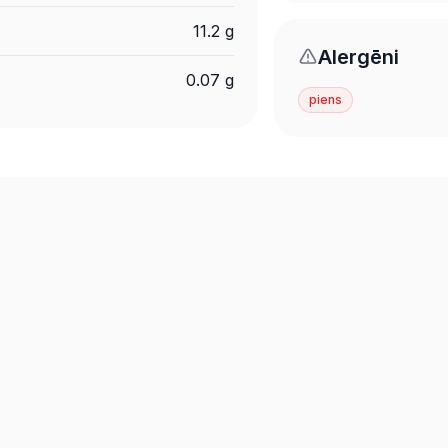
11.2 g
Alergēni
0.07 g
piens