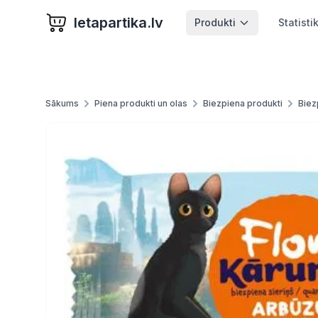
letapartika.lv
Produkti
Statisti
Sākums
Piena produkti un olas
Biezpiena produkti
Biez