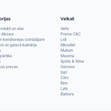
rijas
Veikali
rodukti un olas
Velto
n dārzeņi
Promo C&C
n konditorejas izstrādājumi
Lidl
vis un gatavā kulinārija
Alkoutlet
a
Multum
pārtika
Maxima
i
Spirits & Wine
kas preces
Gemoss
top!
Citro
Rimi
Lats
Barbora