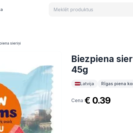
ka
piena sieriņi
Biezpiena si
45g
Latvija
Rīgas piena ko
€ 0.39
Cena