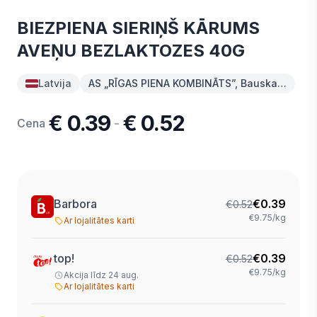
BIEZPIENA SIERIŅŠ KĀRUMS
AVEŅU BEZLAKTOZES 40G
Latvija
AS „RĪGAS PIENA KOMBINĀTS”, Bauska…
€ 0.39
€ 0.52
-
Cena
Barbora
€
0.39
€
0.52
€9.75/kg
Ar lojalitātes karti
top!
€
0.39
€
0.52
€9.75/kg
Akcija līdz 24 aug.
Ar lojalitātes karti