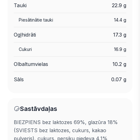
Tauki
22.9 g
Piesātinātie tauki
14.4 g
Ogļhidrāti
17.3 g
Cukuri
16.9 g
Olbaltumvielas
10.2 g
Sāls
0.07 g
Sastāvdaļas
BIEZPIENS bez laktozes 69%, glazūra 18%
(SVIESTS bez laktozes, cukurs, kakao
pulveris), cukurs, persiku piedeva 4,1%