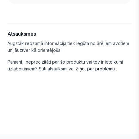
Atsauksmes
Augstāk redzamā informācija tiek iegūta no ārējiem avotiem
un jāuztver kā orientējoša.
Pamanīji neprecizitāti par šo produktu vai tev ir ieteikumi
uzlabojumiem?
Sūti atsauksmi
vai
Ziņot par problēmu
.