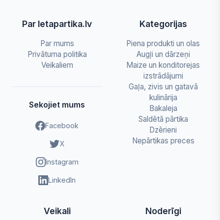
Par letapartika.lv
Kategorijas
Par mums
Piena produkti un olas
Privātuma politika
Augļi un dārzeņi
Veikaliem
Maize un konditorejas
izstrādājumi
Gaļa, zivis un gatavā
kulinārija
Sekojiet mums
Bakaleja
Saldētā pārtika
Facebook
Dzērieni
Nepārtikas preces
X
Instagram
LinkedIn
Veikali
Noderīgi