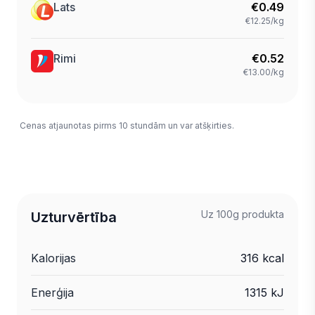
Lats
€
0.49
€12.25/kg
Rimi
€
0.52
€13.00/kg
Cenas atjaunotas pirms 10 stundām un var atšķirties.
Uz 100g produkta
Uzturvērtība
Kalorijas
316 kcal
Enerģija
1315 kJ