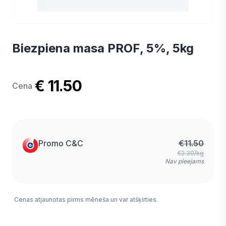
Biezpiena masa PROF, 5%, 5kg
€ 11.50
Cena
Promo C&C
€
11.50
€2.30/kg
Nav pieejams
Cenas atjaunotas pirms mēneša un var atšķirties.