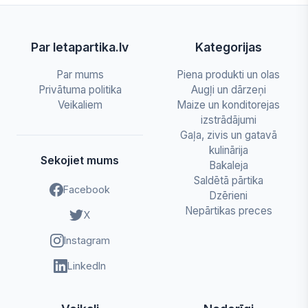
Par letapartika.lv
Kategorijas
Par mums
Piena produkti un olas
Privātuma politika
Augļi un dārzeņi
Veikaliem
Maize un konditorejas
izstrādājumi
Gaļa, zivis un gatavā
kulinārija
Sekojiet mums
Bakaleja
Saldētā pārtika
Facebook
Dzērieni
Nepārtikas preces
X
Instagram
LinkedIn