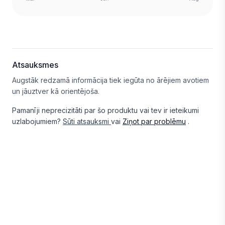
Atsauksmes
Augstāk redzamā informācija tiek iegūta no ārējiem avotiem
un jāuztver kā orientējoša.
Pamanīji neprecizitāti par šo produktu vai tev ir ieteikumi
uzlabojumiem?
Sūti atsauksmi
vai
Ziņot par problēmu
.