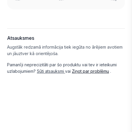
Atsauksmes
Augstāk redzamā informācija tiek iegūta no ārējiem avotiem
un jāuztver kā orientējoša.
Pamanīji neprecizitāti par šo produktu vai tev ir ieteikumi
uzlabojumiem?
Sūti atsauksmi
vai
Ziņot par problēmu
.