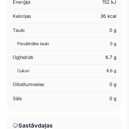
Enerģija
152 kJ
Kalorijas
36 kcal
Tauki
0 g
Piesātinātie tauki
0 g
Ogļhidrāti
8.7 g
Cukuri
8.6 g
Olbaltumvielas
0 g
Sāls
0 g
Sastāvdaļas