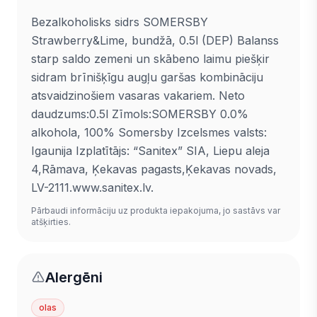
Bezalkoholisks sidrs SOMERSBY
Strawberry&Lime, bundžā, 0.5l (DEP) Balanss
starp saldo zemeni un skābeno laimu piešķir
sidram brīnišķīgu augļu garšas kombināciju
atsvaidzinošiem vasaras vakariem. Neto
daudzums:0.5l Zīmols:SOMERSBY 0.0%
alkohola, 100% Somersby Izcelsmes valsts:
Igaunija Izplatītājs: “Sanitex” SIA, Liepu aleja
4,Rāmava, Ķekavas pagasts,Ķekavas novads,
LV-2111.www.sanitex.lv.
Pārbaudi informāciju uz produkta iepakojuma, jo sastāvs var
atšķirties.
Alergēni
olas