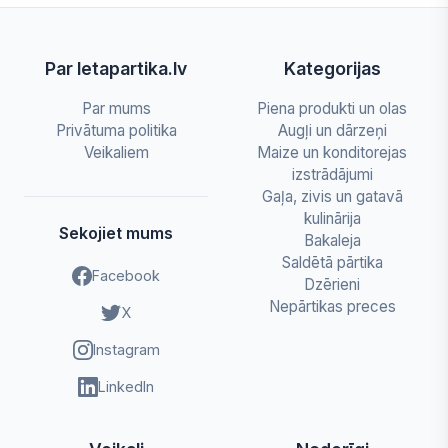
Par letapartika.lv
Kategorijas
Par mums
Piena produkti un olas
Privātuma politika
Augļi un dārzeņi
Veikaliem
Maize un konditorejas
izstrādājumi
Gaļa, zivis un gatavā
kulinārija
Sekojiet mums
Bakaleja
Saldētā pārtika
Facebook
Dzērieni
Nepārtikas preces
X
Instagram
LinkedIn