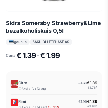
Sidrs Somersby Strawberry&Lime
bezalkoholiskais 0,5l
Igaunija
SAKU ÕLLETEHASE AS
€ 1.39
€ 1.99
-
Cena
Citro
€
1.39
€
1.69
€2.78/l
Akcija līdz 12 aug.
Rimi
€
1.39
€
1.99
€3.98/l
Akcija līdz 14 sept.
-
30
%