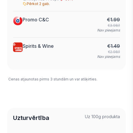
Pērkot 2 gab.
Promo C&C
€
1.99
€3.98/l
Nav pieejams
Spirits & Wine
€
1.49
€2.98/l
Nav pieejams
Cenas atjaunotas pirms 3 stundām un var atšķirties.
Uz 100g produkta
Uzturvērtība