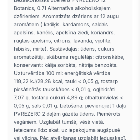
Bezalkoholisks dzēriens PVREZERO 12
Botanics, 0.7l Alternatīva alkoholiskajiem
dzērieniem. Aromatizēts dzēriens ar 12 augu
aromātiem ( kadiķis, kardamons, saldais
apelsīns, kanēlis, apelsīna ziedi, koriandrs,
rūgtais apelsīns, citrons, lavanda, vijolīte,
hibisks, mirte). Sastāvdaļas: ūdens, cukurs,
aromatizētāji, skābuma regulētājs: citronskābe,
konservanti: kālija sorbāts, nātrija benzoāts.
Uzturvērtība 100 ml: enerģētiskā vērtība
118,32 kJ/28,28 kcal, tauki < 0,05 g, tostarp
piesātinātās taukskābes < 0,01 g; ogļhidrāti
7,07 g, tostarp cukuri 4,89 g; olbaltumvielas <
0,05 g, sāls 0,01 g. Lietošana: pievienojiet 1 daļu
PVREZERO 2 daļām gāzēta ūdens. Piemērots
vegāniem. Uzglabāt tumšā, vēsā vietā.
Ieteicams līdz: skat. uz iepakojuma augšpusē
vai vāciņa. Pēc atvēršanas uzglabāt ledusskapī.