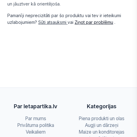
un jāuztver kā orientējoša.
Pamanīji neprecizitāti par šo produktu vai tev ir ieteikumi
uzlabojumiem?
Sūti atsauksmi
vai
Ziņot par problēmu
.
Par letapartika.lv
Kategorijas
Par mums
Piena produkti un olas
Privātuma politika
Augļi un dārzeņi
Veikaliem
Maize un konditorejas