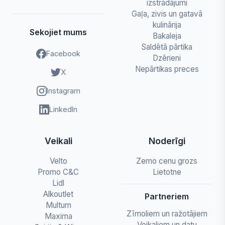
izstrādājumi
Gaļa, zivis un gatavā
kulinārija
Sekojiet mums
Bakaleja
Saldētā pārtika
Facebook
Dzērieni
Nepārtikas preces
X
Instagram
LinkedIn
Veikali
Noderīgi
Velto
Zemo cenu grozs
Promo C&C
Lietotne
Lidl
Alkoutlet
Partneriem
Multum
Zīmoliem un ražotājiem
Maxima
Veikaliem un datu