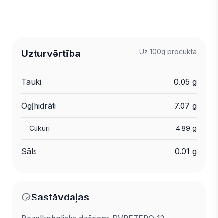
Uz 100g produkta
Uzturvērtība
Tauki
0.05 g
Ogļhidrāti
7.07 g
Cukuri
4.89 g
Sāls
0.01 g
Sastāvdaļas