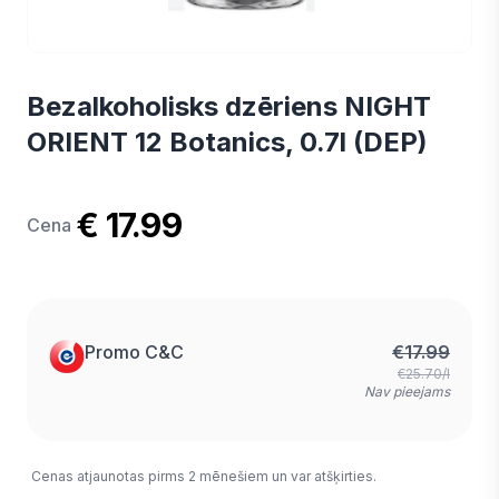
Bezalkoholisks dzēriens NIGHT
ORIENT 12 Botanics, 0.7l (DEP)
€ 17.99
Cena
Promo C&C
€
17.99
€25.70/l
Nav pieejams
Cenas atjaunotas pirms 2 mēnešiem un var atšķirties.