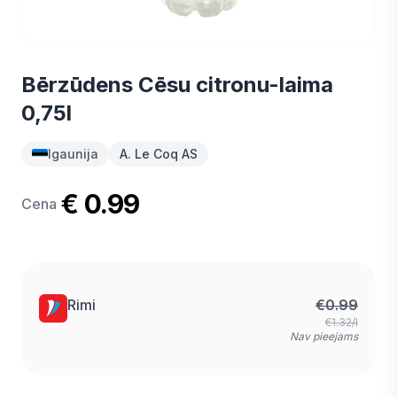
Bērzūdens Cēsu citronu-laima
0,75l
Igaunija
A. Le Coq AS
€ 0.99
Cena
Rimi
€
0.99
€1.32/l
Nav pieejams