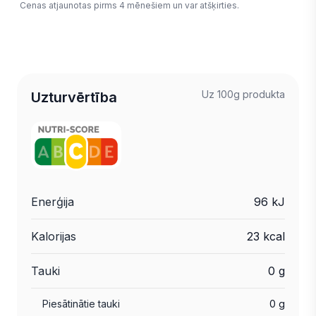
Cenas atjaunotas pirms 4 mēnešiem un var atšķirties.
Uz 100g produkta
Uzturvērtība
Enerģija
96 kJ
Kalorijas
23 kcal
Tauki
0 g
Piesātinātie tauki
0 g