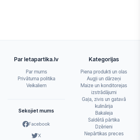
Par letapartika.lv
Kategorijas
Par mums
Piena produkti un olas
Privātuma politika
Augļi un dārzeņi
Veikaliem
Maize un konditorejas
izstrādājumi
Gaļa, zivis un gatavā
kulinārija
Sekojiet mums
Bakaleja
Saldētā pārtika
Facebook
Dzērieni
Nepārtikas preces
X