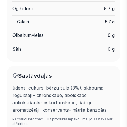
Ogļhidrāti
5.7 g
Cukuri
5.7 g
Olbaltumvielas
0 g
Sāls
0 g
Sastāvdaļas
ūdens, cukurs, bērzu sula (3%), skābuma
regulētāji - citronskābe, ābolskābe
antioksidants- askorbīnskābe, dabīgi
aromatizētāji, konservants- nātrija benzoāts
Pārbaudi informāciju uz produkta iepakojuma, jo sastāvs var
atšķirties.