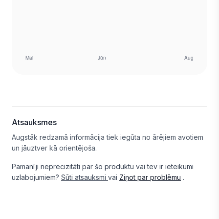
Atsauksmes
Augstāk redzamā informācija tiek iegūta no ārējiem avotiem
un jāuztver kā orientējoša.
Pamanīji neprecizitāti par šo produktu vai tev ir ieteikumi
uzlabojumiem?
Sūti atsauksmi
vai
Ziņot par problēmu
.