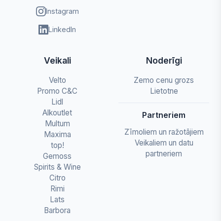
Instagram
LinkedIn
Veikali
Noderīgi
Velto
Zemo cenu grozs
Promo C&C
Lietotne
Lidl
Alkoutlet
Partneriem
Multum
Zīmoliem un ražotājiem
Maxima
Veikaliem un datu
top!
partneriem
Gemoss
Spirits & Wine
Citro
Rimi
Lats
Barbora