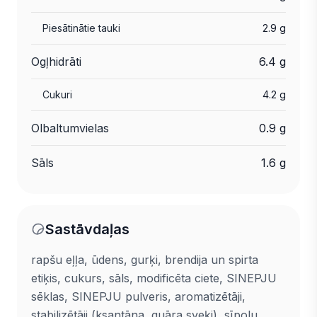
Piesātinātie tauki
2.9 g
Ogļhidrāti
6.4 g
Cukuri
4.2 g
Olbaltumvielas
0.9 g
Sāls
1.6 g
Sastāvdaļas
rapšu eļļa, ūdens, gurķi, brendija un spirta
etiķis, cukurs, sāls, modificēta ciete, SINEPJU
sēklas, SINEPJU pulveris, aromatizētāji,
stabilizētāji (ksantāna, guāra sveķi), sīpolu