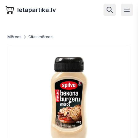
letapartika.lv
Mērces
Citas mērces