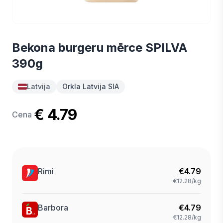
Bekona burgeru mērce SPILVA
390g
Latvija
Orkla Latvija SIA
€ 4.79
Cena
Rimi
€
4.79
€12.28/kg
Barbora
€
4.79
€12.28/kg