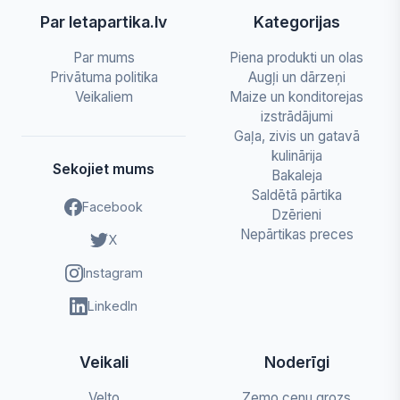
Par letapartika.lv
Kategorijas
Par mums
Piena produkti un olas
Privātuma politika
Augļi un dārzeņi
Veikaliem
Maize un konditorejas
izstrādājumi
Gaļa, zivis un gatavā
kulinārija
Sekojiet mums
Bakaleja
Saldētā pārtika
Facebook
Dzērieni
Nepārtikas preces
X
Instagram
LinkedIn
Veikali
Noderīgi
Velto
Zemo cenu grozs