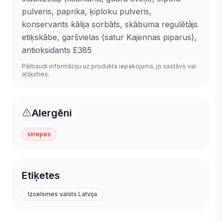
pulveris, paprika, ķiploku pulveris,
konservants kālija sorbāts, skābuma regulētājs
etiķskābe, garšvielas (satur Kajennas piparus),
antioksidants E385
Pārbaudi informāciju uz produkta iepakojuma, jo sastāvs var
atšķirties.
Alergēni
sinepes
Etiķetes
Izcelsmes valsts Latvija