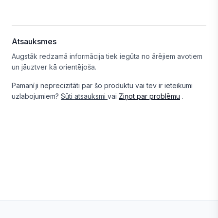
Atsauksmes
Augstāk redzamā informācija tiek iegūta no ārējiem avotiem
un jāuztver kā orientējoša.
Pamanīji neprecizitāti par šo produktu vai tev ir ieteikumi
uzlabojumiem?
Sūti atsauksmi
vai
Ziņot par problēmu
.