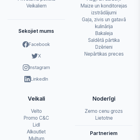
Veikaliem
Maize un konditorejas
izstrādājumi
Gaļa, zivis un gatavā
kulinārija
Sekojiet mums
Bakaleja
Saldētā pārtika
Facebook
Dzērieni
Nepārtikas preces
X
Instagram
LinkedIn
Veikali
Noderīgi
Velto
Zemo cenu grozs
Promo C&C
Lietotne
Lidl
Alkoutlet
Partneriem
Multum