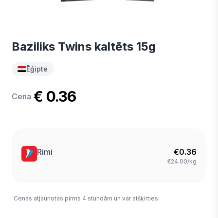
Baziliks Twins kaltēts 15g
Ēģipte
€ 0.36
Cena
Rimi
€
0.36
€24.00/kg
Cenas atjaunotas pirms 4 stundām un var atšķirties.