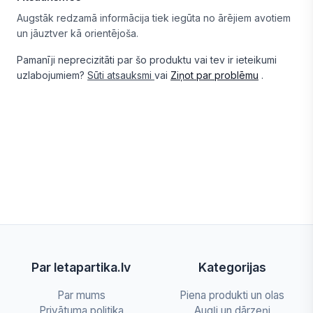
Augstāk redzamā informācija tiek iegūta no ārējiem avotiem
un jāuztver kā orientējoša.
Pamanīji neprecizitāti par šo produktu vai tev ir ieteikumi
uzlabojumiem?
Sūti atsauksmi
vai
Ziņot par problēmu
.
Par letapartika.lv
Kategorijas
Par mums
Piena produkti un olas
Privātuma politika
Augļi un dārzeņi