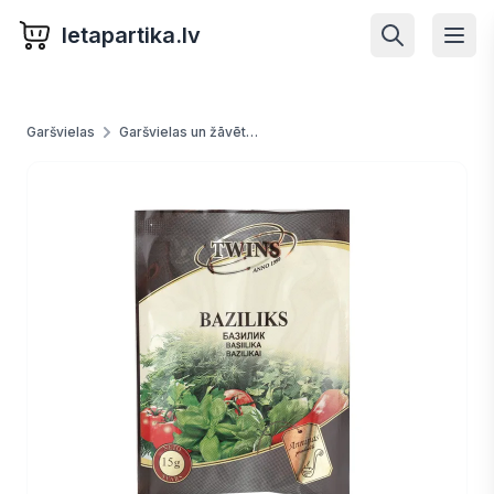
letapartika.lv
Garšvielas
Garšvielas un žāvēti garšaugi