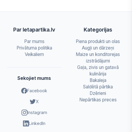
Par letapartika.lv
Kategorijas
Par mums
Piena produkti un olas
Privātuma politika
Augļi un dārzeņi
Veikaliem
Maize un konditorejas
izstrādājumi
Gaļa, zivis un gatavā
kulinārija
Sekojiet mums
Bakaleja
Saldētā pārtika
Facebook
Dzērieni
Nepārtikas preces
X
Instagram
LinkedIn