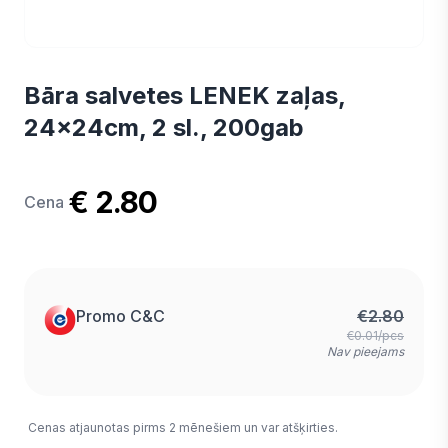
Bāra salvetes LENEK zaļas,
24x24cm, 2 sl., 200gab
€ 2.80
Cena
Promo C&C
€
2.80
€0.01/pcs
Nav pieejams
Cenas atjaunotas pirms 2 mēnešiem un var atšķirties.