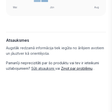
Atsauksmes
Augstāk redzamā informācija tiek iegūta no ārējiem avotiem
un jāuztver kā orientējoša.
Pamanīji neprecizitāti par šo produktu vai tev ir ieteikumi
uzlabojumiem?
Sūti atsauksmi
vai
Ziņot par problēmu
.