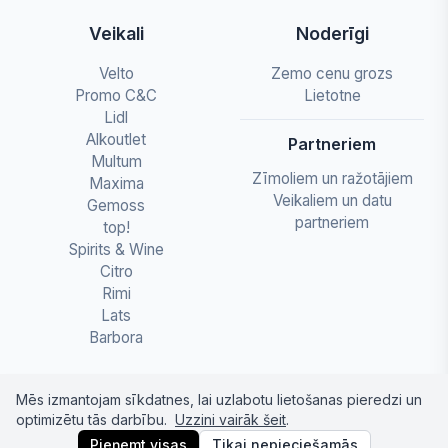
Veikali
Noderīgi
Velto
Zemo cenu grozs
Promo C&C
Lietotne
Lidl
Alkoutlet
Partneriem
Multum
Zīmoliem un ražotājiem
Maxima
Veikaliem un datu
Gemoss
partneriem
top!
Spirits & Wine
Citro
Rimi
Lats
Barbora
Mēs izmantojam sīkdatnes, lai uzlabotu lietošanas pieredzi un
optimizētu tās darbību.
Uzzini vairāk šeit
.
© 2026 letapartika.lv - Pārtikas cenu salīdzinājumi
Pieņemt visas
Tikai nepieciešamās