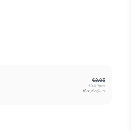
€
3.05
€0.01/pcs
Nav pieejams