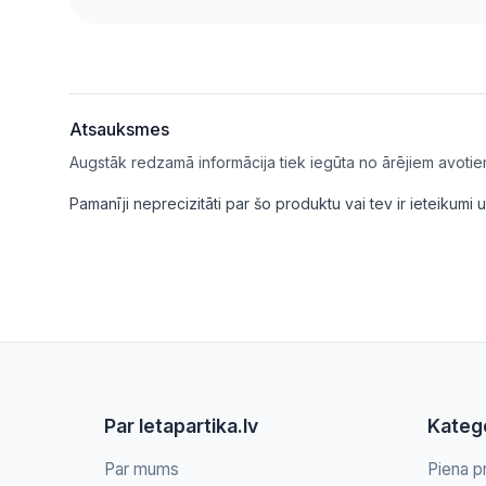
Atsauksmes
Augstāk redzamā informācija tiek iegūta no ārējiem avotie
Pamanīji neprecizitāti par šo produktu vai tev ir ieteikum
Par letapartika.lv
Katego
Par mums
Piena p