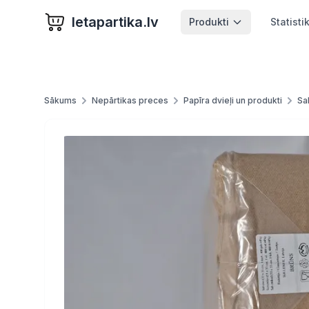
letapartika.lv
Produkti
Statisti
Sākums
Nepārtikas preces
Papīra dvieļi un produkti
Sa