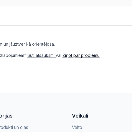
m un jāuztver kā orientējoša.
i uzlabojumiem?
Sūti atsauksmi
vai
Ziņot par problēmu
.
rijas
Veikali
rodukti un olas
Velto