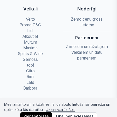
Veikali
Noderīgi
Velto
Zemo cenu grozs
Promo C&C
Lietotne
Lidl
Alkoutlet
Partneriem
Multum
Zīmoliem un ražotājiem
Maxima
Veikaliem un datu
Spirits & Wine
partneriem
Gemoss
top!
Citro
Rimi
Lats
Barbora
Mēs izmantojam sīkdatnes, lai uzlabotu lietošanas pieredzi un
optimizētu tās darbību.
Uzzini vairāk šeit
.
© 2026 letapartika.lv - Pārtikas cenu salīdzinājumi
Pieņemt visas
Tikai nepieciešamās