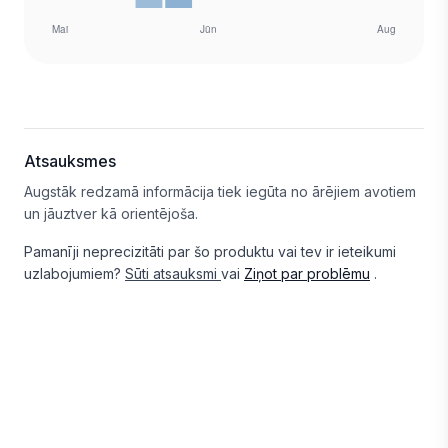
Atsauksmes
Augstāk redzamā informācija tiek iegūta no ārējiem avotiem
un jāuztver kā orientējoša.
Pamanīji neprecizitāti par šo produktu vai tev ir ieteikumi
uzlabojumiem?
Sūti atsauksmi
vai
Ziņot par problēmu
.