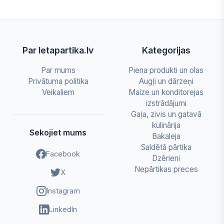
Par letapartika.lv
Kategorijas
Par mums
Piena produkti un olas
Privātuma politika
Augļi un dārzeņi
Veikaliem
Maize un konditorejas
izstrādājumi
Gaļa, zivis un gatavā
kulinārija
Sekojiet mums
Bakaleja
Saldētā pārtika
Facebook
Dzērieni
Nepārtikas preces
X
Instagram
LinkedIn