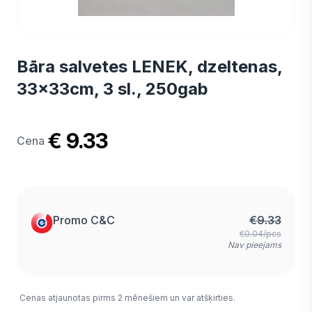
Bāra salvetes LENEK, dzeltenas,
33x33cm, 3 sl., 250gab
€ 9.33
Cena
Promo C&C
€
9.33
€0.04/pcs
Nav pieejams
Cenas atjaunotas pirms 2 mēnešiem un var atšķirties.