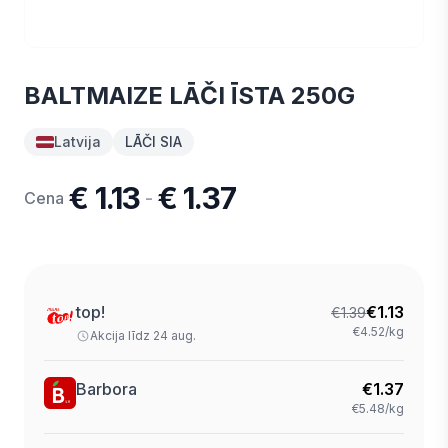
BALTMAIZE LĀČI ĪSTA 250G
Latvija
LĀČI SIA
€ 1.13
€ 1.37
-
Cena
top!
€
1.13
€
1.39
€4.52/kg
Akcija līdz 24 aug.
Barbora
€
1.37
€5.48/kg