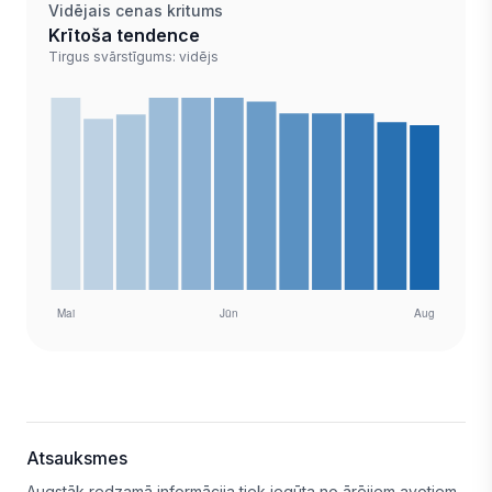
Vidējais cenas kritums
Krītoša tendence
Tirgus svārstīgums: vidējs
Atsauksmes
Augstāk redzamā informācija tiek iegūta no ārējiem avotiem