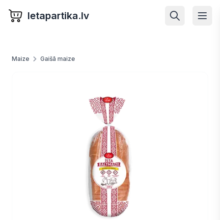
letapartika.lv
Maize
Gaišā maize