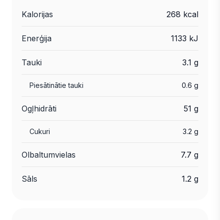
Kalorijas
268 kcal
Enerģija
1133 kJ
Tauki
3.1 g
Piesātinātie tauki
0.6 g
Ogļhidrāti
51 g
Cukuri
3.2 g
Olbaltumvielas
7.7 g
Sāls
1.2 g