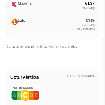
Maxima
€
1.37
€5.48/kg
Lats
€
1.19
€4.76/kg
Nav pieejams
Cenas atjaunotas pirms 10 stundām un var atšķirties.
Uz 100g produkta
Uzturvērtība