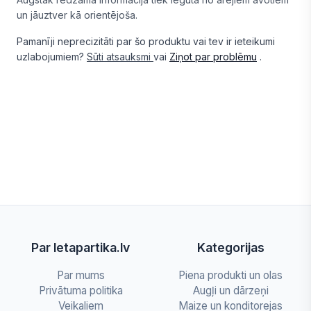
un jāuztver kā orientējoša.
Pamanīji neprecizitāti par šo produktu vai tev ir ieteikumi
uzlabojumiem?
Sūti atsauksmi
vai
Ziņot par problēmu
.
Par letapartika.lv
Kategorijas
Par mums
Piena produkti un olas
Privātuma politika
Augļi un dārzeņi
Veikaliem
Maize un konditorejas