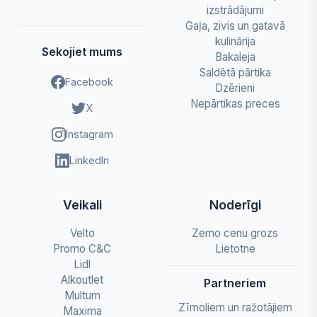
izstrādājumi
Gaļa, zivis un gatavā
kulinārija
Sekojiet mums
Bakaleja
Saldētā pārtika
Facebook
Dzērieni
Nepārtikas preces
X
Instagram
LinkedIn
Veikali
Noderīgi
Velto
Zemo cenu grozs
Promo C&C
Lietotne
Lidl
Alkoutlet
Partneriem
Multum
Zīmoliem un ražotājiem
Maxima