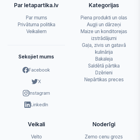
Par letapartika.lv
Kategorijas
Par mums
Piena produkti un olas
Privātuma politika
Augļi un dārzeņi
Veikaliem
Maize un konditorejas
izstrādājumi
Gaļa, zivis un gatavā
kulinārija
Sekojiet mums
Bakaleja
Saldētā pārtika
Facebook
Dzērieni
Nepārtikas preces
X
Instagram
LinkedIn
Veikali
Noderīgi
Velto
Zemo cenu grozs