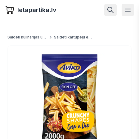
letapartika.lv
Saldēti kulinārijas un konditorejas izstrādājumi
Saldēti kartupeļu ēdieni