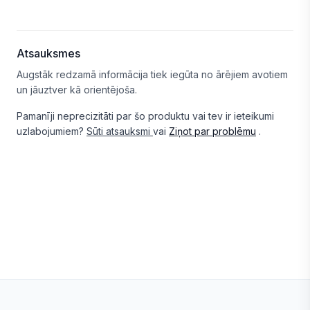
Atsauksmes
Augstāk redzamā informācija tiek iegūta no ārējiem avotiem
un jāuztver kā orientējoša.
Pamanīji neprecizitāti par šo produktu vai tev ir ieteikumi
uzlabojumiem?
Sūti atsauksmi
vai
Ziņot par problēmu
.