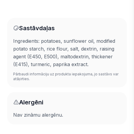
Sastāvdaļas
Ingredients: potatoes, sunflower oil, modified
potato starch, rice flour, salt, dextrin, raising
agent (E450, E500), maltodextrin, thickener
(E415), turmeric, paprika extract.
Pārbaudi informāciju uz produkta iepakojuma, jo sastāvs var
atšķirties.
Alergēni
Nav zināmu alergēnu.