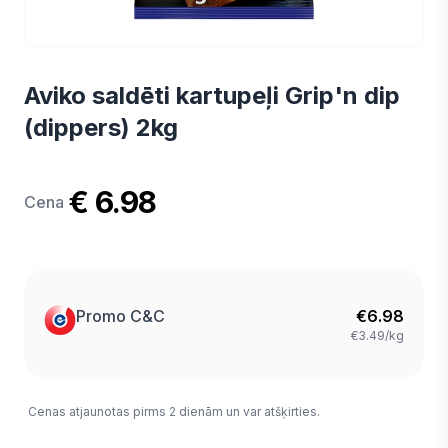
Aviko saldēti kartupeļi Grip'n dip
(dippers) 2kg
€ 6.98
Cena
Promo C&C
€
6.98
€3.49/kg
Cenas atjaunotas pirms 2 dienām un var atšķirties.