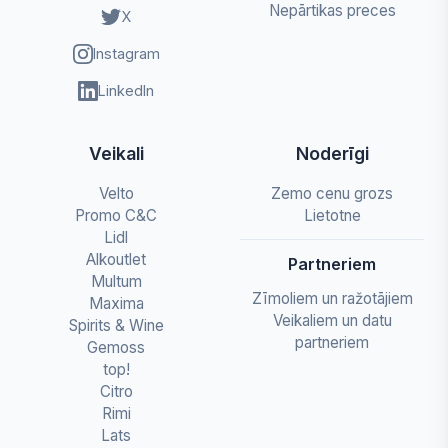
Nepārtikas preces
X
Instagram
LinkedIn
Veikali
Noderīgi
Velto
Zemo cenu grozs
Promo C&C
Lietotne
Lidl
Alkoutlet
Partneriem
Multum
Zīmoliem un ražotājiem
Maxima
Veikaliem un datu
Spirits & Wine
partneriem
Gemoss
top!
Citro
Rimi
Lats