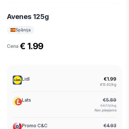
Avenes 125g
Spānija
€ 1.99
Cena
Lidl
€
1.99
€15.92/kg
Lats
€
5.89
€47.12/kg
Nav pieejams
Promo C&C
€
4.93