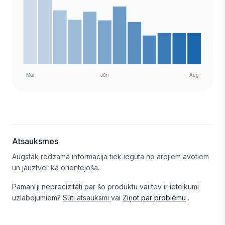
Atsauksmes
Augstāk redzamā informācija tiek iegūta no ārējiem avotiem
un jāuztver kā orientējoša.
Pamanīji neprecizitāti par šo produktu vai tev ir ieteikumi
uzlabojumiem?
Sūti atsauksmi
vai
Ziņot par problēmu
.