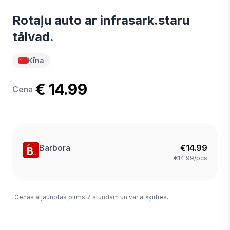
Rotaļu auto ar infrasark.staru
tālvad.
Ķīna
€ 14.99
Cena
Barbora
€
14.99
€14.99/pcs
Cenas atjaunotas pirms 7 stundām un var atšķirties.