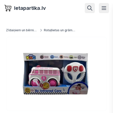
letapartika.lv
Zīdaiņiem un bērniem
Rotaļlietas un grāmatas