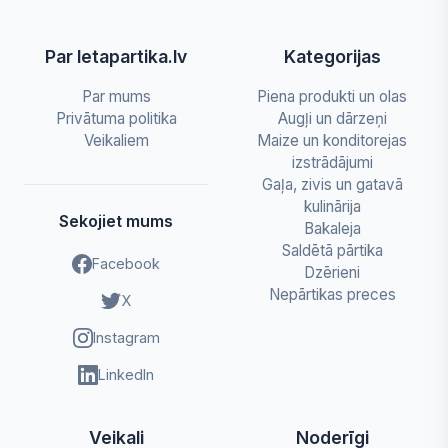
Par letapartika.lv
Kategorijas
Par mums
Piena produkti un olas
Privātuma politika
Augļi un dārzeņi
Veikaliem
Maize un konditorejas
izstrādājumi
Gaļa, zivis un gatavā
kulinārija
Sekojiet mums
Bakaleja
Saldētā pārtika
Facebook
Dzērieni
Nepārtikas preces
X
Instagram
LinkedIn
Veikali
Noderīgi