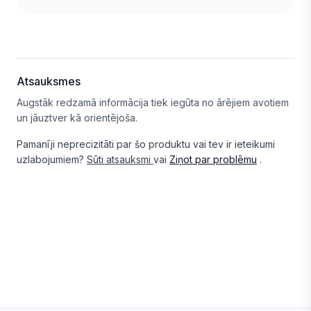
Atsauksmes
Augstāk redzamā informācija tiek iegūta no ārējiem avotiem
un jāuztver kā orientējoša.
Pamanīji neprecizitāti par šo produktu vai tev ir ieteikumi
uzlabojumiem?
Sūti atsauksmi
vai
Ziņot par problēmu
.